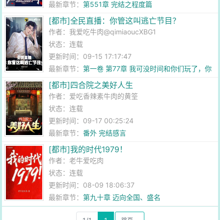
最新章节：
第551章 完结之程度篇
[都市]全民直播：你管这叫逃亡节目？
作者：
我爱吃牛肉@qimiaoucXBG1
状态：连载
更新时间：09-15 17:17:47
最新章节：
第一卷 第77章 我可没时间和你们玩了，你
们耗子尾汁吧。
[都市]四合院之美好人生
作者：
爱吃香辣素牛肉的黄筌
状态：连载
更新时间：09-17 00:25:24
最新章节：
番外 完结感言
[都市]我的时代1979！
作者：
老牛爱吃肉
状态：连载
更新时间：08-09 18:06:37
最新章节：
第九十章 迈向全国、盛名