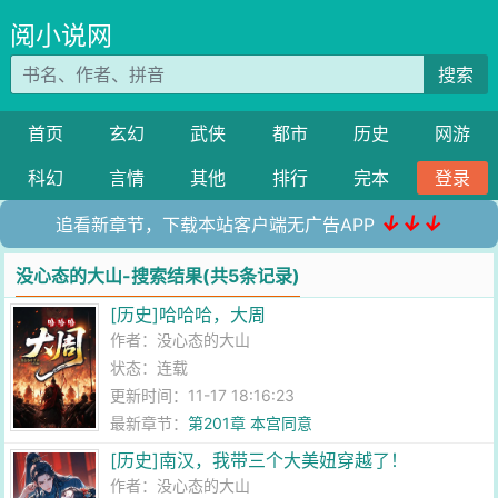
阅小说网
搜索
首页
玄幻
武侠
都市
历史
网游
科幻
言情
其他
排行
完本
登录
↓↓↓
追看新章节，下载本站客户端无广告APP
没心态的大山-搜索结果(共5条记录)
[历史]哈哈哈，大周
作者：
没心态的大山
状态：连载
更新时间：11-17 18:16:23
最新章节：
第201章 本宫同意
[历史]南汉，我带三个大美妞穿越了！
作者：
没心态的大山