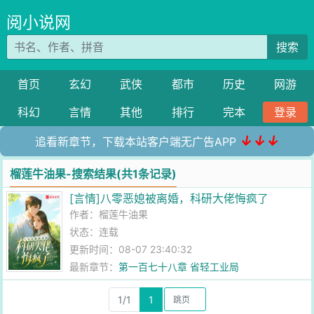
阅小说网
搜索
首页
玄幻
武侠
都市
历史
网游
科幻
言情
其他
排行
完本
登录
↓↓↓
追看新章节，下载本站客户端无广告APP
榴莲牛油果-搜索结果(共1条记录)
[言情]八零恶媳被离婚，科研大佬悔疯了
作者：
榴莲牛油果
状态：连载
更新时间：08-07 23:40:32
最新章节：
第一百七十八章 省轻工业局
1/1
1