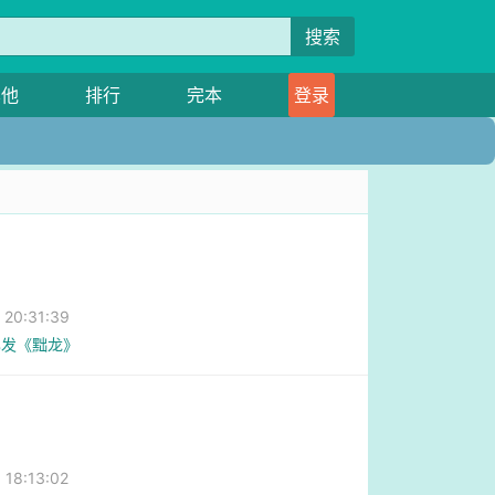
搜索
其他
排行
完本
登录
0:31:39
已发《黜龙》
8:13:02