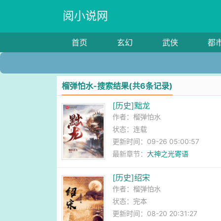
阅小说网
首页
玄幻
武侠
都
榴弹怕水-搜索结果(共6条记录)
[历史]黜龙
作者：
榴弹怕水
状态：连载
更新时间：09-26 05:00:57
最新章节：
大神之光寄语
[历史]绍宋
作者：
榴弹怕水
状态：完本
更新时间：08-20 20:31:27