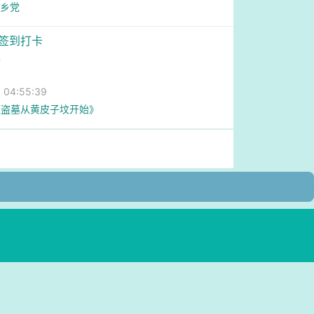
 乡党
墓签到打卡
水
04:55:39
《盗墓从黄皮子坟开始》