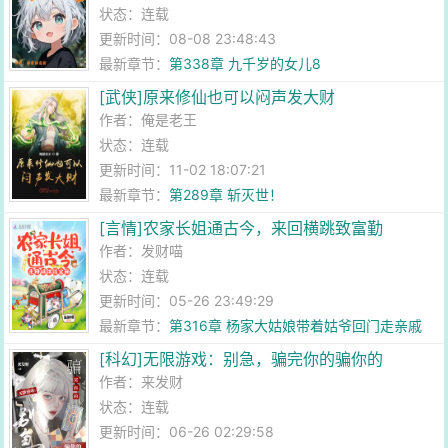
状态：连载
更新时间：08-08 23:48:43
最新章节：
第338章 九千岁的女儿8
[武侠]原来修仙也可以闷声发大财
作者：
俺是老王
状态：连载
更新时间：11-02 18:07:21
最新章节：
第289章 斩灭世！
[言情]农家长姐通古今，来回横跳致富勤
作者：
发财喵
状态：连载
更新时间：05-26 23:49:29
最新章节：
第316章 杨家大姑娘带着姑爷回门走亲戚
了！
[科幻]无限游戏：别急，骗完你的骗你的
作者：
来发财
状态：连载
更新时间：06-26 02:29:58