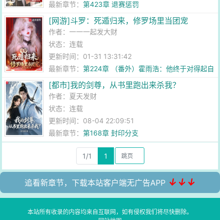
最新章节：
第423章 退赛惩罚
[网游]斗罗：死遁归来，修罗场里当团宠
作者：
一一一起发大财
状态：连载
更新时间：01-31 13:31:42
最新章节：
第224章 （番外）霍雨浩：他终于对得起自
己了
[都市]我的剑尊，从书里跑出来杀我？
作者：
夏天发财
状态：连载
更新时间：08-04 22:09:51
最新章节：
第168章 封印分支
1/1
1
↓↓↓
追看新章节，下载本站客户端无广告APP
本站所有收录的内容均来自互联网，如有侵权我们将尽快删除。