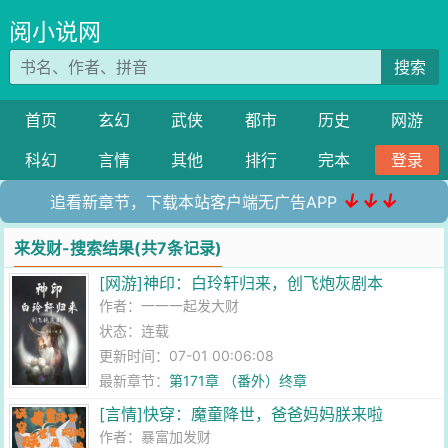
阅小说网
搜索
首页
玄幻
武侠
都市
历史
网游
科幻
言情
其他
排行
完本
登录
↓↓↓
追看新章节，下载本站客户端无广告APP
来发财-搜索结果(共7条记录)
[网游]神印：白玲轩归来，创飞炮灰剧本
作者：
一一一起发大财
状态：连载
更新时间：07-01 00:06:08
最新章节：
第171章 （番外）终章
[言情]快穿：魔童降世，爸爸妈妈朕来啦
作者：
暴富加发财