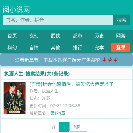
阅小说网
搜索
首页
玄幻
武侠
都市
历史
网游
科幻
言情
其他
排行
完本
登录
↓↓↓
追看新章节，下载本站客户端无广告APP
执酒人生-搜索结果(共1条记录)
[言情]玩弄他感情后，被失忆大佬宠坏了
作者：
执酒人生
状态：连载
更新时间：07-31 12:06:38
最新章节：
第174章
1/1
1