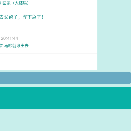
章 回家（大结局）
想去父留子，陛下急了！
0:41:44
4章 再吵就滚出去