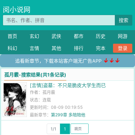
阅小说网
搜索
首页
玄幻
武侠
都市
历史
网游
科幻
言情
其他
排行
完本
登录
↓↓↓
追看新章节，下载本站客户端无广告APP
孤月霰-搜索结果(共1条记录)
[言情]盗墓：不只是脆皮大学生而已
作者：
孤月霰
状态：连载
更新时间：08-09 00:19:55
最新章节：
第299章 多陪陪他
1/1
1