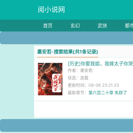
阅小说网
首页
玄幻
武侠
都
墨安若-搜索结果(共1条记录)
[历史]你娶我姐，我嫁太子你
作者：
墨安若
状态：连载
更新时间：08-06 23:21:23
最新章节：
第六百二十章 失踪了