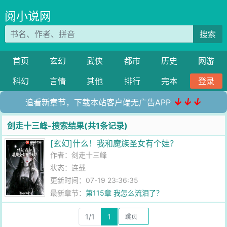
阅小说网
搜索
首页
玄幻
武侠
都市
历史
网游
科幻
言情
其他
排行
完本
登录
↓↓↓
追看新章节，下载本站客户端无广告APP
剑走十三峰-搜索结果(共1条记录)
[玄幻]什么！我和魔族圣女有个娃？
作者：
剑走十三峰
状态：连载
更新时间：07-19 23:36:35
最新章节：
第115章 我怎么流泪了？
1/1
1