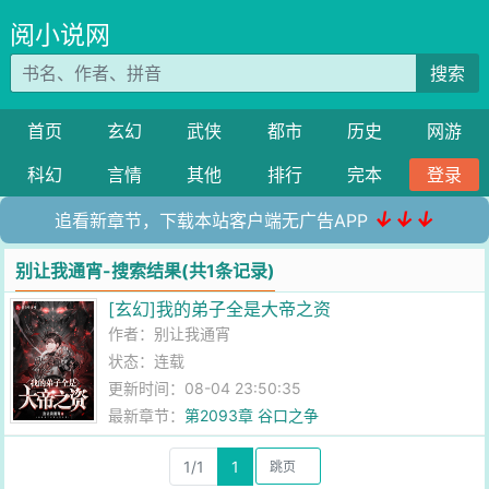
阅小说网
搜索
首页
玄幻
武侠
都市
历史
网游
科幻
言情
其他
排行
完本
登录
↓↓↓
追看新章节，下载本站客户端无广告APP
别让我通宵-搜索结果(共1条记录)
[玄幻]我的弟子全是大帝之资
作者：
别让我通宵
状态：连载
更新时间：08-04 23:50:35
最新章节：
第2093章 谷口之争
1/1
1