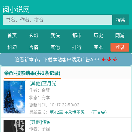
阅小说网
搜索
首页
玄幻
武侠
都市
历史
网游
科幻
言情
其他
排行
完本
登录
↓↓↓
追看新章节，下载本站客户端无广告APP
余酲-搜索结果(共2条记录)
[其他]蓝月光
作者：
余酲
状态：完本
更新时间：10-17 22:50:02
最新章节：
第42章 →永恒不灭。（正文完）
[其他]传闻
作者：
余酲