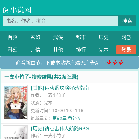
阅小说网
搜索
首页
玄幻
武侠
都市
历史
网游
科幻
言情
其他
排行
完本
登录
↓↓↓
追看新章节，下载本站客户端无广告APP
一支小竹子-搜索结果(共2条记录)
[其他]运动番攻略好感指南
作者：
一支小竹子
状态：完本
更新时间：10-06 10:41:19
最新章节：
第90章 番外五
[历史]请点击伟大航路RPG
作者：
一支小竹子