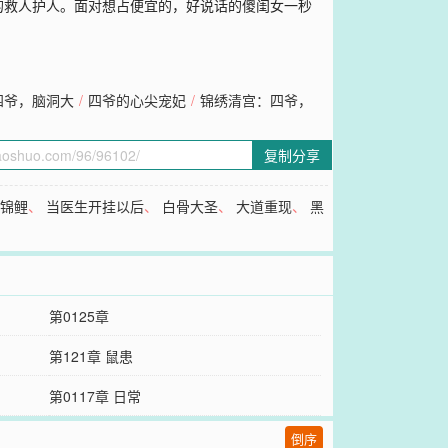
的救人护人。面对想占便宜的，好说话的傻闺女一秒
四爷，脑洞大
/
四爷的心尖宠妃
/
锦绣清宫：四爷，
复制分享
是锦鲤
、
当医生开挂以后
、
白骨大圣
、
大道重现
、
黑
第0125章
第121章 鼠患
第0117章 日常
倒序