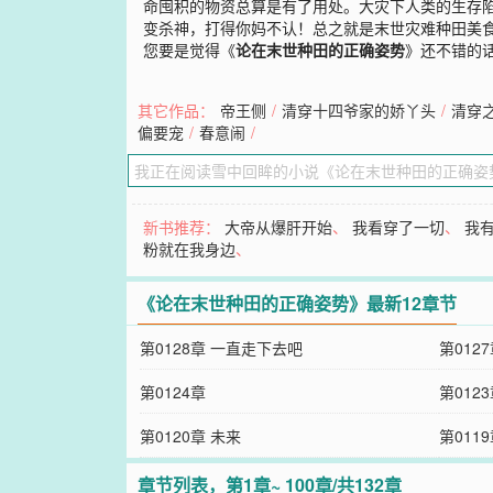
命囤积的物资总算是有了用处。大灾下人类的生存
变杀神，打得你妈不认！总之就是末世灾难种田美
您要是觉得《
论在末世种田的正确姿势
》还不错的
其它作品：
帝王侧
/
清穿十四爷家的娇丫头
/
清穿
偏要宠
/
春意闹
/
新书推荐：
大帝从爆肝开始
、
我看穿了一切
、
我
粉就在我身边
、
《论在末世种田的正确姿势》最新12章节
第0128章 一直走下去吧
第012
第0124章
第012
第0120章 未来
第011
章节列表，第1章~ 100章/共132章