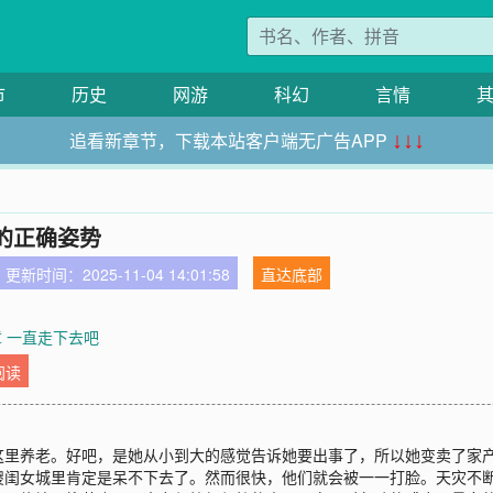
市
历史
网游
科幻
言情
追看新章节，下载本站客户端无广告APP
↓↓↓
的正确姿势
更新时间：2025-11-04 14:01:58
直达底部
章 一直走下去吧
阅读
这里养老。好吧，是她从小到大的感觉告诉她要出事了，所以她变卖了家
傻闺女城里肯定是呆不下去了。然而很快，他们就会被一一打脸。天灾不