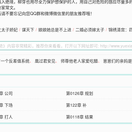
陷入绝境，柳芽也用尽全力保护想保护的人，用自己对危险的感应尽量多
食家常文。
话请不要忘记向您QQ群和微博微信里的朋友推荐哦！
之太子娇妃
/
谋天下
/
娘娘她总是不上进
/
二婚必须嫁太子
/
锦绣清宫：
有一个反差值系统
、
凰过君安见
、
师尊他老人家爱吃醋
、
崽崽们的亲妈
7章 公司
第0126章 规划
3章 下场
第122章 补
9章 打人
第0118章 结果