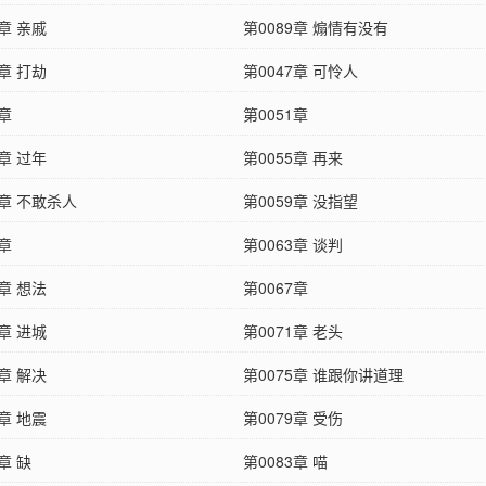
8章 亲戚
第0089章 煽情有没有
6章 打劫
第0047章 可怜人
0章
第0051章
4章 过年
第0055章 再来
8章 不敢杀人
第0059章 没指望
2章
第0063章 谈判
6章 想法
第0067章
0章 进城
第0071章 老头
4章 解决
第0075章 谁跟你讲道理
8章 地震
第0079章 受伤
2章 缺
第0083章 喵