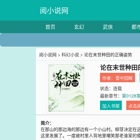
阅小说网
首页
玄幻
武侠
都
阅小说网
>
科幻小说
> 论在末世种田的正确姿势
论在末世种田
作者：
雪中回眸
状态：连载
最新章节：
第0128
加入书架
点击
简介：
在那山的那边海的那边有一个小山村。柳芽决定在
这里发展了。一度被村里人背地里嘲笑那老谁家的