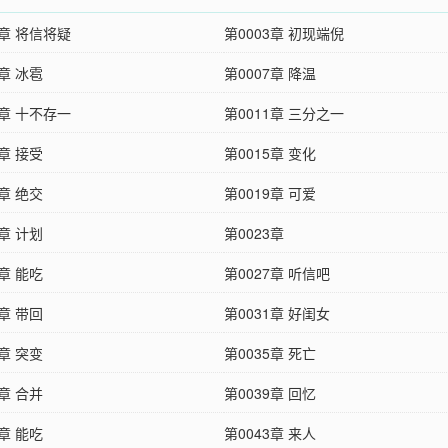
2章 将信将疑
第0003章 初现端倪
6章 冰雹
第0007章 降温
0章 十不存一
第0011章 三分之一
4章 接受
第0015章 变化
8章 绝交
第0019章 可爱
2章 计划
第0023章
6章 能吃
第0027章 听信吧
0章 带回
第0031章 好闺女
4章 突变
第0035章 死亡
8章 合并
第0039章 回忆
2章 能吃
第0043章 来人