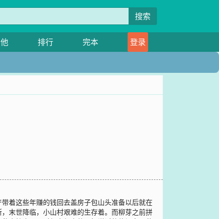
搜索
其他
排行
完本
登录
产带着这些年赚的钱回去盖房子包山头准备以后就在
断，末世降临，小山村艰难的生存着。而柳芽之前拼