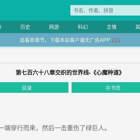
市
历史
网游
科幻
言情
追看新章节，下载本站客户端无广告APP
↓↓↓
第七百六十八章交织的世界线-《心魔种道》
目录
存书签
一端穿行而来，然后一击重伤了绿巨人。