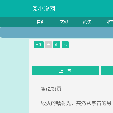
阅小说网
首页
玄幻
武侠
都
字体
大
中
小
上一章
第(2/3)页
毁灭的镭射光，突然从宇宙的另