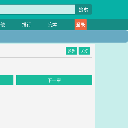
搜索
其他
排行
完本
登录
换手
关灯
下一章