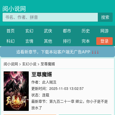
阅小说网
搜索
首页
玄幻
武侠
都市
历史
网游
科幻
言情
其他
排行
完本
登录
追看新章节，下载本站客户端无广告APP
↓↓↓
阅小说网
>
玄幻小说
> 至尊魔婿
至尊魔婿
作者：
此人贼丑
更新时间：2025-11-03 13:02:57
状态：连载
最新章节：
第九百二十一章 卿尘，你小子是不是
放水了