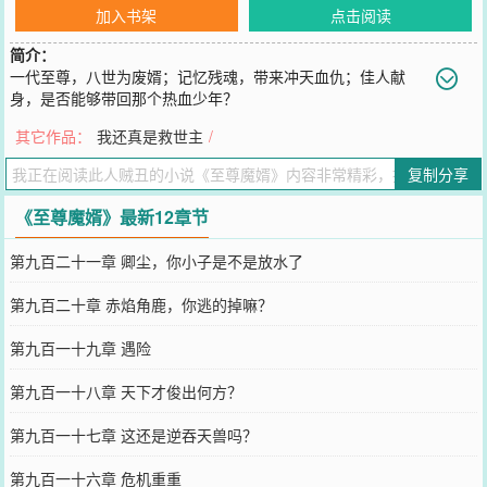
加入书架
点击阅读
简介：
一代至尊，八世为废婿；记忆残魂，带来冲天血仇；佳人献
身，是否能够带回那个热血少年？
您要是觉得《
至尊魔婿
》还不错的话请不要忘记向您QQ群和微博微信
其它作品：
我还真是救世主
/
里的朋友推荐哦！
复制分享
《至尊魔婿》最新12章节
第九百二十一章 卿尘，你小子是不是放水了
第九百二十章 赤焰角鹿，你逃的掉嘛？
第九百一十九章 遇险
第九百一十八章 天下才俊出何方？
第九百一十七章 这还是逆吞天兽吗？
第九百一十六章 危机重重