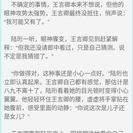
不确定的事情，王言卿本来不想说，但他的
眼神攻势太强势，王言卿最终没抵住，悄声说：
“我可能又有了。”
陆珩一听，眼神骤变，王言卿见到赶紧解
释：“但我还没请郎中看过，只是自己猜测。说
不定是我猜错了。”
“你做得对，这种事还是小心一点好。”陆珩也
立即认真起来。王言卿自己都有感觉，那估计是
八九不离十了，陆珩看着她的目光顿时变得小心
翼翼。他轻轻环住王言卿的腰，虚虚将手掌贴在
她腹前，感受里面的动静：“你说这次是儿子还
是女儿？”