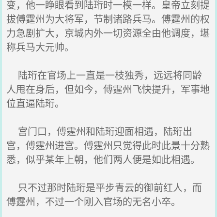
变，他一睁眼看到陆珩时一模一样。皇帝立刻提
拔傅霆州为大将军，节制诸路兵马。傅霆州的权
力急剧扩大，京城内外一切资源全由他调度，堪
称兵马大元帅。
陆珩在官场上一直是一枝独秀，远远将同龄
人甩在身后，但如今，傅霆州飞快提升，军事地
位直逼陆珩。
宫门口，傅霆州和陆珩迎面相遇，陆珩出
宫，傅霆州进宫。傅霆州只觉得此时此景十分熟
悉，似乎某年上朝，他们两人便是如此相遇。
只不过那时陆珩是平步青云的御前红人，而
傅霆州，不过一个刚入官场的无名小卒。