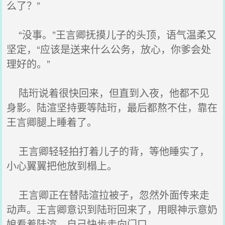
么了？”
“没事。”王言卿抚摸儿子的头顶，语气温柔又
坚定，“应该是送来什么公务，放心，你爹会处
理好的。”
陆珩说着很快回来，但直到入夜，他都不见
身影。陆渲坚持要等陆珩，最后都熬不住，靠在
王言卿腿上睡着了。
王言卿轻轻拍打着儿子的背，等他睡实了，
小心翼翼把他放到榻上。
王言卿正在替陆渲拉被子，忽然外面传来走
动声。王言卿意识到陆珩回来了，用眼神示意奶
娘看着陆渲，自己快步走向门口。