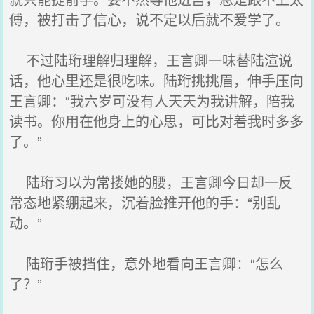
傅，被打击了信心，说不定以后就不爱学了。
不过陆珩理解归理解，王言卿一味替陆渲说
话，他心里还是很吃味。陆珩挑挑眉，伸手压向
王言卿：“我六岁可没有人天天为我讲解，陪我
读书。你用在他身上的心思，可比对着我时多多
了。”
陆珩习以为常搂她的腰，王言卿今日却一反
常态地紧绷起来，沉着脸推开他的手：“别乱
动。”
陆珩手被挡住，意外地看向王言卿：“怎么
了？”