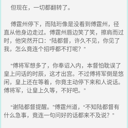
但现在，一切都翻转了。
傅霆州停下，而陆珩像是没看到傅霆州，径
直从他身边走过。傅霆州唇边笑了笑，擦肩而过
时，他突然开口：“陆都督，许久不见，你见了
我，怎么竟连个招呼都不打呢？”
“傅将军想多了，你奉诏入内，本督怕耽误了
皇上问话的时辰，这才出宫。不过傅将军倒是悠
闲，皇上还在等着，你竟主动停下来和人说话。
傅将军，让皇上久等，不好吧。”
“谢陆都督提醒。”傅霆州道，“不知陆都督有
什么急事，竟连一句问好的话都来不及说？”