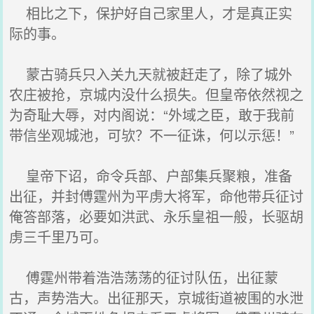
相比之下，保护好自己家里人，才是真正实
际的事。
蒙古骑兵只入关九天就被赶走了，除了城外
农庄被抢，京城内没什么损失。但皇帝依然视之
为奇耻大辱，对内阁说：“外域之臣，敢于我前
带信坐观城池，可欤？不一征诛，何以示惩！”
皇帝下诏，命令兵部、户部集兵聚粮，准备
出征，并封傅霆州为平虏大将军，命他带兵征讨
俺答部落，必要如洪武、永乐皇祖一般，长驱胡
虏三千里乃可。
傅霆州带着浩浩荡荡的征讨队伍，出征蒙
古，声势浩大。出征那天，京城街道被围的水泄