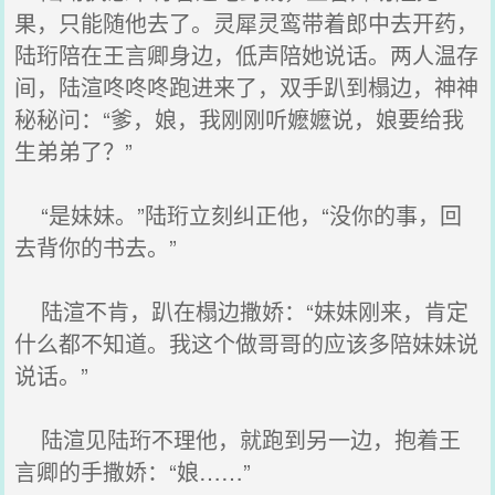
果，只能随他去了。灵犀灵鸾带着郎中去开药，
陆珩陪在王言卿身边，低声陪她说话。两人温存
间，陆渲咚咚咚跑进来了，双手趴到榻边，神神
秘秘问：“爹，娘，我刚刚听嬷嬷说，娘要给我
生弟弟了？”
“是妹妹。”陆珩立刻纠正他，“没你的事，回
去背你的书去。”
陆渲不肯，趴在榻边撒娇：“妹妹刚来，肯定
什么都不知道。我这个做哥哥的应该多陪妹妹说
说话。”
陆渲见陆珩不理他，就跑到另一边，抱着王
言卿的手撒娇：“娘……”