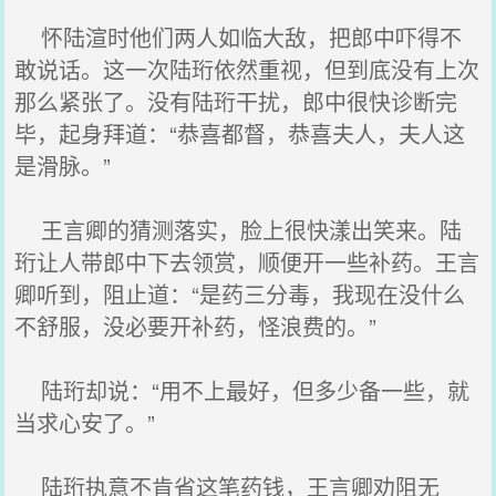
怀陆渲时他们两人如临大敌，把郎中吓得不
敢说话。这一次陆珩依然重视，但到底没有上次
那么紧张了。没有陆珩干扰，郎中很快诊断完
毕，起身拜道：“恭喜都督，恭喜夫人，夫人这
是滑脉。”
王言卿的猜测落实，脸上很快漾出笑来。陆
珩让人带郎中下去领赏，顺便开一些补药。王言
卿听到，阻止道：“是药三分毒，我现在没什么
不舒服，没必要开补药，怪浪费的。”
陆珩却说：“用不上最好，但多少备一些，就
当求心安了。”
陆珩执意不肯省这笔药钱，王言卿劝阻无