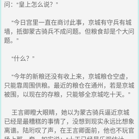
问：“皇上怎么说？”
“今日宫里一直在商讨此事，京城有守兵有城
墙，抵御蒙古骑兵不成问题。但粮食却是个大问
题。”
“什么？”
“今年的新粮还没有收上来，京城粮仓空虚，
只能靠周围供粮。最近的粮仓在通州，若是京城
被围，以现在的存粮，只能够全京城吃十天。”
王言卿瞪大眼睛，她以为蒙古骑兵逼近京城
已经是最糟糕的事情了，没想到现实永远比想象
离谱。陆珩叹了声，在王言卿面前，他也不玩官