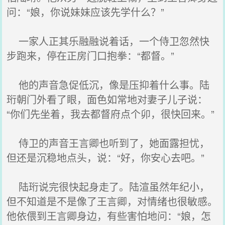
问：“娘，你说妹妹应该先学什么？”
一家人正其乐融融说着话，一个侍卫忽然快
步跑来，停在正房门口抱拳：“都督。”
他的声音急促低沉，像是压抑着什么事。陆
珩朝门外看了眼，面色如常地对妻子儿子说：
“你们先坐着，我去都督府点个卯，很快回来。”
侍卫的声音王言卿也听到了，她面露担忧，
但还是沉稳地点头，说：“好，你安心去吧。”
陆珩说完很快起身走了。陆渲虽然年纪小，
但不知道是不是像了王言卿，对情绪也很敏感。
他依偎到王言卿身边，有些害怕地问：“娘，怎