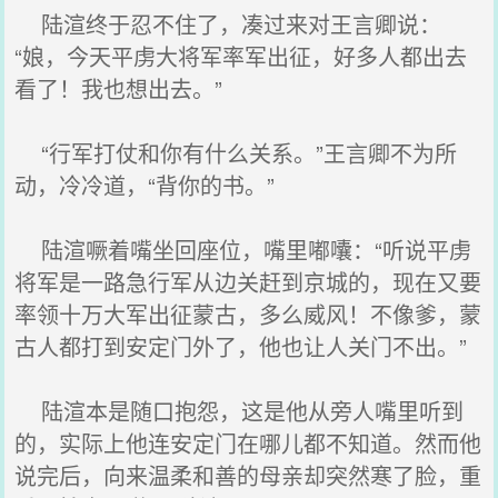
陆渲终于忍不住了，凑过来对王言卿说：
“娘，今天平虏大将军率军出征，好多人都出去
看了！我也想出去。”
“行军打仗和你有什么关系。”王言卿不为所
动，冷冷道，“背你的书。”
陆渲噘着嘴坐回座位，嘴里嘟囔：“听说平虏
将军是一路急行军从边关赶到京城的，现在又要
率领十万大军出征蒙古，多么威风！不像爹，蒙
古人都打到安定门外了，他也让人关门不出。”
陆渲本是随口抱怨，这是他从旁人嘴里听到
的，实际上他连安定门在哪儿都不知道。然而他
说完后，向来温柔和善的母亲却突然寒了脸，重