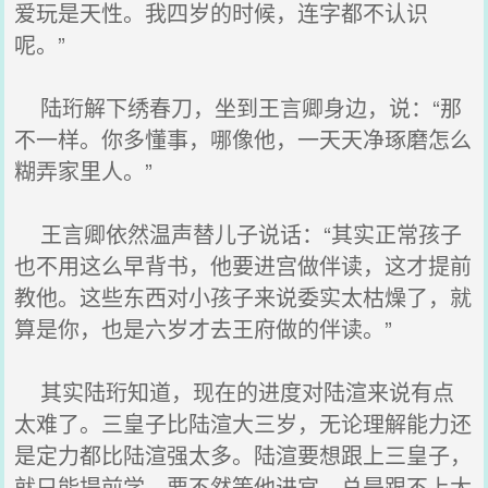
爱玩是天性。我四岁的时候，连字都不认识
呢。”
陆珩解下绣春刀，坐到王言卿身边，说：“那
不一样。你多懂事，哪像他，一天天净琢磨怎么
糊弄家里人。”
王言卿依然温声替儿子说话：“其实正常孩子
也不用这么早背书，他要进宫做伴读，这才提前
教他。这些东西对小孩子来说委实太枯燥了，就
算是你，也是六岁才去王府做的伴读。”
其实陆珩知道，现在的进度对陆渲来说有点
太难了。三皇子比陆渲大三岁，无论理解能力还
是定力都比陆渲强太多。陆渲要想跟上三皇子，
就只能提前学。要不然等他进宫，总是跟不上太