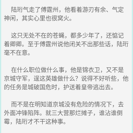
陆珩气走了傅霆州，他看着游刃有余、气定
神闲，其实心里也很窝火。
这只无处不在的苍蝇，都多少年了，还惦记
着卿卿。至于傅霆州说他闭关不出那些话，陆珩
毫不在意。
在什么职位做什么事，他是锦衣卫，又不是
京城守军，逞这英雄做什么？说得不好听些，他
的任务是城破国危时，护送着皇帝逃出去。
而不是在明知道京城没有危险的情况下，去
外面冲锋陷阵。就三大营那烂摊子，谁沾谁倒
霉，陆珩才不干这种事。