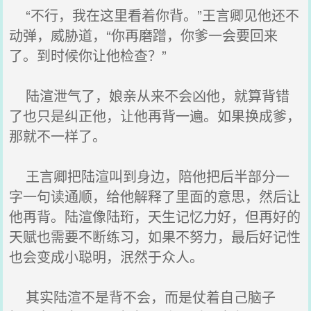
“不行，我在这里看着你背。”王言卿见他还不
动弹，威胁道，“你再磨蹭，你爹一会要回来
了。到时候你让他检查？”
陆渲泄气了，娘亲从来不会凶他，就算背错
了也只是纠正他，让他再背一遍。如果换成爹，
那就不一样了。
王言卿把陆渲叫到身边，陪他把后半部分一
字一句读通顺，给他解释了里面的意思，然后让
他再背。陆渲像陆珩，天生记忆力好，但再好的
天赋也需要不断练习，如果不努力，最后好记性
也会变成小聪明，泯然于众人。
其实陆渲不是背不会，而是仗着自己脑子