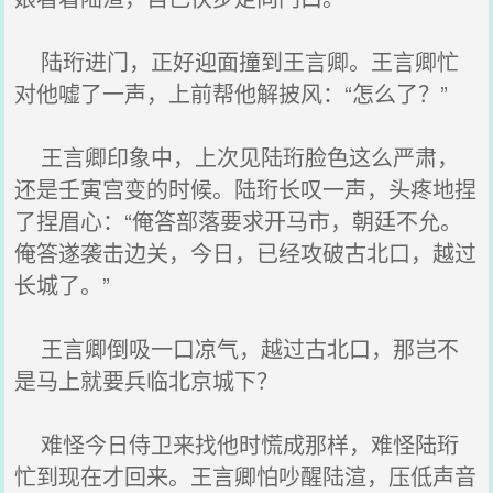
陆珩进门，正好迎面撞到王言卿。王言卿忙
对他嘘了一声，上前帮他解披风：“怎么了？”
王言卿印象中，上次见陆珩脸色这么严肃，
还是壬寅宫变的时候。陆珩长叹一声，头疼地捏
了捏眉心：“俺答部落要求开马市，朝廷不允。
俺答遂袭击边关，今日，已经攻破古北口，越过
长城了。”
王言卿倒吸一口凉气，越过古北口，那岂不
是马上就要兵临北京城下？
难怪今日侍卫来找他时慌成那样，难怪陆珩
忙到现在才回来。王言卿怕吵醒陆渲，压低声音