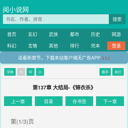
阅小说网
搜索
首页
玄幻
武侠
都市
历史
网游
科幻
言情
其他
排行
完本
登录
追看新章节，下载本站客户端无广告APP
↓↓↓
字体
大
中
小
换手
关灯
第137章 大结局-《锦衣杀》
上一章
目录
存书签
下一章
第(1/3)页