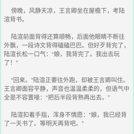
傍晚，风静天凉，王言卿坐在屋檐下，考陆
渲背书。
陆渲前面背得还算顺畅，后面他眼睛不断往
外飘，一段诗文背得磕磕巴巴。但好歹背完了，
陆渲长松一口气：“娘，我背完了。我出去玩
了！”
“回来。”陆渲正要往外跑，却被王言卿叫住。
王言卿面容平静，声音也温温柔柔的，但语气中
全是不容置喙：“把后半段背熟再出去。”
陆渲扣着手指，浑身不情愿：“娘，我已经背
了一天书了。等明天再背吧。”