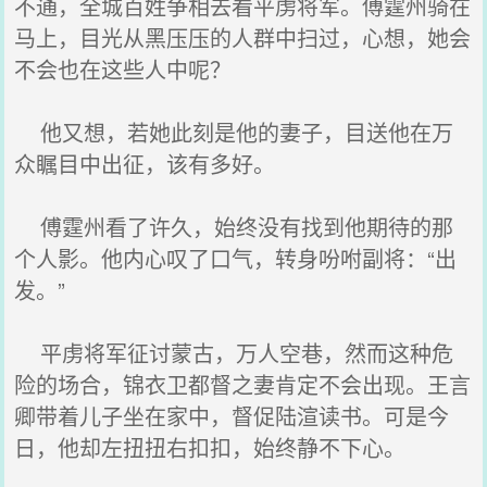
不通，全城百姓争相去看平虏将军。傅霆州骑在
马上，目光从黑压压的人群中扫过，心想，她会
不会也在这些人中呢？
他又想，若她此刻是他的妻子，目送他在万
众瞩目中出征，该有多好。
傅霆州看了许久，始终没有找到他期待的那
个人影。他内心叹了口气，转身吩咐副将：“出
发。”
平虏将军征讨蒙古，万人空巷，然而这种危
险的场合，锦衣卫都督之妻肯定不会出现。王言
卿带着儿子坐在家中，督促陆渲读书。可是今
日，他却左扭扭右扣扣，始终静不下心。