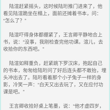
陆渲赶紧摇头，这时候陆珩推门进来了，他
看见陆渲跪坐在榻上，面前还摊着书本，问：
“怎么了？”
陆渲吓得身体都绷紧了，王言卿平静地合上
书，说：“没事，我刚检查完他功课。渲儿，去
收拾你的东西吧。”
陆渲如释重负，赶紧跳下罗汉床，抱起自己
的书本，匆匆给陆珩问了好后连头都不敢抬，埋
头冲出去了。陆珩看着那个小子兔子一样的身
影，冷笑一声：“白天又出去玩了，又在应付功
课是吧。”
王言卿收拾好桌上笔墨，说：“他才虚四岁，