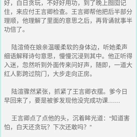
好，白日贪玩，不好好用功，到了晚上囫囵记
住，来应付王言卿检查。王言卿帮他把后半部分
理顺，他理解了里面的意思之后，再背诵就事半
功倍了。
陆渲倚在娘亲温暖柔软的身体边，听她柔声
细语解释诗句意思，慢慢沉浸到其中。他正听得
入迷，忽然听到外面传来问好声，随即，一道大
红人影跨过院门，大步走向正房。
陆渲骤然紧张，抓紧了王言卿衣摆。爹今日
早回来了，要是被爹发现他没完成功课……
王言卿点了点他的头，沉着眸光道：“知道害
怕，白天还贪玩？下次还敢吗？”