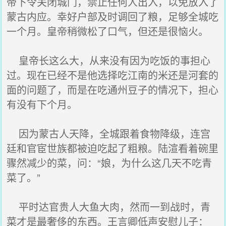
帝下令关闭城门，禁止任何人出入，以免放入了
蒙古内应。幸好户部及时调回了粮，足够全城吃
一个月。皇帝稍微松了口气，但还是很恼火。
皇帝长这么大，从来没有因为吃饭的事担心
过。现在已经不是他选择吃江南的米还是河套的
面的问题了，而是在吃通州豆子的情况下，担心
有没有下个月。
因为蒙古人天降，全城跟着食物降级，连宫
廷和官宦世族都被迫吃起了粗粮。陆渲看着碗里
骤然减少的菜，问：“娘，为什么这几天不吃青
菜了。”
平时达官贵人大鱼大肉，然而一到战时，青
菜才是最奢侈的东西。王言卿低声安慰儿子：