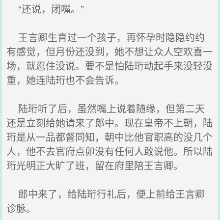
“还说，闭嘴。”
王言卿生育过一个孩子，再怀孕时隐隐约约
有感觉，但月份还没到，她不想让众人空欢喜一
场，就忍住没说。要不是怕陆珩动起手来没轻没
重，她连陆珩也不会告诉。
陆珩听了后，虽然嘴上说着随缘，但第二天
还是立刻给她请来了郎中。现在皇帝不上朝，陆
珩是从一品都督同知，朝中比他官职高的没几个
人，他不去官府点卯没有任何人敢说他。所以陆
珩光明正大旷了班，留在府里陪王言卿。
郎中来了，给陆珩行礼后，便上前给王言卿
诊脉。