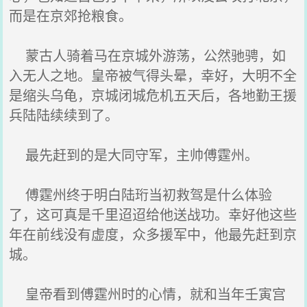
而是在京郊抢粮食。
蒙古人骑着马在京城外游荡，公然驰骋，如
入无人之地。皇帝被气得头晕，幸好，大明不全
是缩头乌龟，京城闭城危机五天后，各地勤王援
兵陆陆续续到了。
最先赶到的是大同守军，主帅傅霆州。
傅霆州终于明白陆珩当初救驾是什么体验
了，这可真是千里迢迢给他送战功。幸好他这些
年在前线没有虚度，众多援军中，他最先赶到京
城。
皇帝看到傅霆州时的心情，就和当年壬寅宫