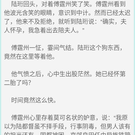
陆珩回头，对着傅霆州笑了笑。傅霆州看到
他波光含笑的眼睛，意识到中计。然而已经太迟
了，他来不及拒绝，就听到陆珩说：“确实，夫
人怀孕，我急着出去陪夫人。”
傅霆州一怔，霎间气结。陆珩这个狗东西，
竟然在这里等着他。
他气愤之后，心中生出股茫然。她已经怀第
二胎了吗？
时间竟然这么快。
傅霆州心里存着莫可名状的妒意，说：“我原
以为陆都督虽不择手段，行事阴毒，但男人该有
的担当还有。国都被困，京郊良田任由异族铁蹄