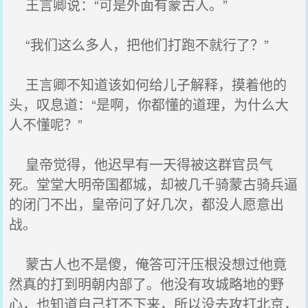
王言卿说：“可是外面有蒙古人。”
“我们这么多人，把他们打跑不就行了？”
王言卿不知道该如何给儿子解释，摸着他的
头，叹息道：“是啊，你都懂的道理，为什么大
人不懂呢？”
皇帝觉得，他迟早有一天得被这群官员气
死。堂堂大明帝国都城，却被几千骑蒙古骑兵逼
的闭门不出，皇帝问了好几次，都没人愿意出
战。
蒙古人也不是傻，俺答可汗压根没想过他竟
然真的打到明朝内部了。他没有攻城略地的野
心，也知道自己打不下来，所以没去攻打北京，