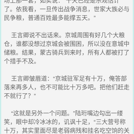
场上那一套，如实说：“十天已经是乐观估计
了。依我看，一旦传出战争消息，世家大族必与
民争粮，普通百姓最多能撑五天。”
王言卿说不出话来。京城周围有好几个大粮
仓，谁都没想过京城会被围困，所以没在意城中
储粮。结果，蒙古骑兵到来时，所有人都被打了
个措手不及。
王言卿皱眉道：“京城驻军足有十万，俺答部
落来再多人，也不可能比十万多吧。把他们赶走
不就行了？”
“这就是另外一个问题。”陆珩嘴边勾出一缕
笑，眼中却冷冰冰的，讥讽十足，“三大营号称
十万，其实里面尽是老弱病残和挂名吃空饷的关