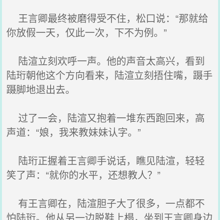
王言卿最终被磨得受不住，松口说：“那就给
你放假一天，仅此一次，下不为例。”
陆渲立刻欢呼一声。他的声音太高兴，看到
陆珩朝他这个方向看来，陆渲立刻捂住嘴，蹑手
蹑脚地退出去。
过了一会，陆渲又抱着一堆东西跑回来，高
声道：“娘，我来教妹妹认字。”
陆珩正握着王言卿手说话，瞧见陆渲，轻轻
笑了声：“就你的水平，还想教人？”
有王言卿在，陆渲胆子大了很多，一点都不
怕陆珩。他从另一边脱鞋上榻，坐到王言卿身边