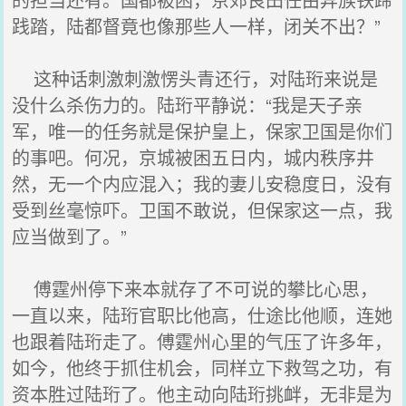
践踏，陆都督竟也像那些人一样，闭关不出？”
这种话刺激刺激愣头青还行，对陆珩来说是
没什么杀伤力的。陆珩平静说：“我是天子亲
军，唯一的任务就是保护皇上，保家卫国是你们
的事吧。何况，京城被困五日内，城内秩序井
然，无一个内应混入；我的妻儿安稳度日，没有
受到丝毫惊吓。卫国不敢说，但保家这一点，我
应当做到了。”
傅霆州停下来本就存了不可说的攀比心思，
一直以来，陆珩官职比他高，仕途比他顺，连她
也跟着陆珩走了。傅霆州心里的气压了许多年，
如今，他终于抓住机会，同样立下救驾之功，有
资本胜过陆珩了。他主动向陆珩挑衅，无非是为