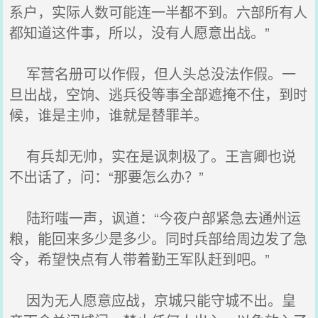
系户，实际人数可能连一半都不到。六部所有人
都知道这件事，所以，没有人愿意出战。”
军营名册可以作假，但人头总没法作假。一
旦出战，空饷、逃兵役等事全部遮掩不住，到时
候，谁是主帅，谁就是替罪羊。
有兵却无帅，实在是讽刺极了。王言卿也说
不出话了，问：“那要怎么办？”
陆珩嗤一声，讽道：“今夜户部紧急去通州运
粮，能回来多少是多少。同时兵部给周边发了急
令，希望快点有人带着勤王军队赶到吧。”
因为无人愿意应战，京城只能守城不出。皇