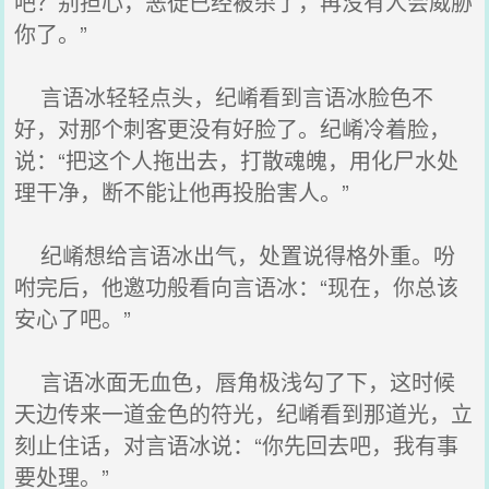
吧？别担心，恶徒已经被杀了，再没有人会威胁
你了。”
言语冰轻轻点头，纪崤看到言语冰脸色不
好，对那个刺客更没有好脸了。纪崤冷着脸，
说：“把这个人拖出去，打散魂魄，用化尸水处
理干净，断不能让他再投胎害人。”
纪崤想给言语冰出气，处置说得格外重。吩
咐完后，他邀功般看向言语冰：“现在，你总该
安心了吧。”
言语冰面无血色，唇角极浅勾了下，这时候
天边传来一道金色的符光，纪崤看到那道光，立
刻止住话，对言语冰说：“你先回去吧，我有事
要处理。”