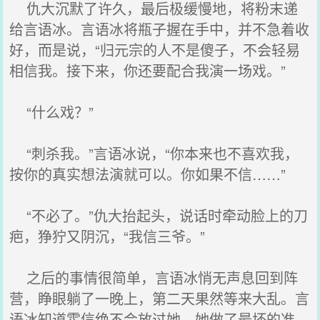
仇大沉默了许久，最后极缓慢地，将粉末递
给言语冰。言语冰将瓶子握在手中，并不急着收
好，而是说，“归元宗的人不是傻子，不会轻易
相信我。接下来，你还要配合我演一场戏。”
“什么戏？”
“刺杀我。”言语冰说，“你本来也不喜欢我，
按你的真实想法演就可以。你如果不信……”
“不必了。”仇大抬起头，说话时牵动脸上的刀
疤，狰狞又阴沉，“我信三爷。”
之后的事情很简单，言语冰悄无声息回到阵
营，睁眼躺了一晚上，第二天果然等来大乱。言
语冰知道霍信绝不会放过她，她做了最坏的准