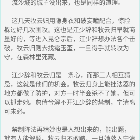
流沙城的城主没出来，也是同样的道理。
这几天牧云归用隐身衣和破妄瞳配合，惊险
躲过好几次围攻。这也是江少辞和牧云归早就商
量好的，等进入昆仑宗后，江少辞想办法各个击
破，牧云归则去找霜玉堇，一旦得手就转攻为
守，在森林里死藏。
江少辞和牧云归是一条心，而那三人相互猜
忌，这就是他们的机会。牧云归身上能挂法器的
地方都做了防护，对方一时半会杀不了她，但可
以抓走她。詹倩兮解不开江少辞的禁制，宁清离
可未必。
禁制阵法再精妙也是人想出来的，能出题，
就有人能解题。牧云归不敢赌，一旦她落入宁清