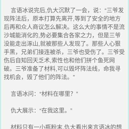
言语冰说完后,仇大沉默了一会，说：“三爷发
现阵法后，原本打算先离开,等到了安全的地方
后再和众人商议怎么解决。这么大的事情不是流
沙城能消化的,势必要集合各家之力，但是三爷
没能走出涿山,就被那些人发现了。那些人心狠
手黑，兄弟们接连被杀，三爷也受伤了。三爷受
伤后自知回天乏术,索性也和他们拼个鱼死网
破。三爷准备了材料,可以毁坏阵法线，命我寻
找机会，毁了他们的阵法。”
言语冰问：“材料在哪里？”
仇大展示：“在我这里。”
材料只有一小瓶粉末,仇大看出来言语冰的想