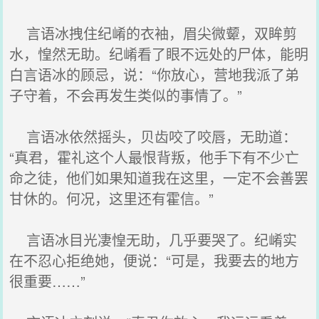
言语冰拽住纪崤的衣袖，眉尖微颦，双眸剪
水，惶然无助。纪崤看了眼不远处的尸体，能明
白言语冰的顾忌，说：“你放心，营地我派了弟
子守着，不会再发生类似的事情了。”
言语冰依然摇头，贝齿咬了咬唇，无助道：
“真君，霍礼这个人最恨背叛，他手下有不少亡
命之徒，他们如果知道我在这里，一定不会善罢
甘休的。何况，这里还有霍信。”
言语冰目光凄惶无助，几乎要哭了。纪崤实
在不忍心拒绝她，便说：“可是，我要去的地方
很重要……”