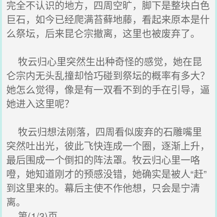
完全不认识的地方，四周空旷，脚下是整块白色
巨石，如今已经爬满苔藓地藤，看起来原本是什
么祭坛，后来昆仑宗撤离，这里也被废弃了。
牧云归心里突然生出种奇怪的感觉，她在昆
仑宗内无头乱撞却恰巧碰到祭坛的概率有多大？
她怎么觉得，像是有一双看不到的手在引导，逼
她进入这里呢？
牧云归想法刚落，四周看似废弃的石雕嘴里
突然吐出光，彼此飞快连成一个圈，逐渐上升，
最后围成一个倒扣的阵法罩。牧云归心里一咯
噔，她知道刚才的预感没错，她确实是被人“赶”
到这里来的。幕后主使不作他想，只会是宁清
离。
第(1/3)页