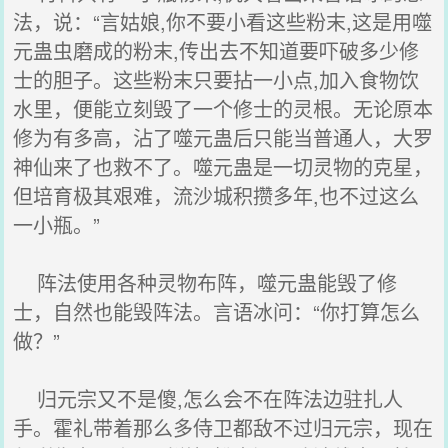
法，说：“言姑娘,你不要小看这些粉末,这是用噬
元蛊虫磨成的粉末,传出去不知道要吓破多少修
士的胆子。这些粉末只要拈一小点,加入食物饮
水里，便能立刻毁了一个修士的灵根。无论原本
修为有多高，沾了噬元蛊后只能当普通人，大罗
神仙来了也救不了。噬元蛊是一切灵物的克星，
但培育极其艰难，流沙城积攒多年,也不过这么
一小瓶。”
阵法使用各种灵物布阵，噬元蛊能毁了修
士，自然也能毁阵法。言语冰问：“你打算怎么
做？”
归元宗又不是傻,怎么会不在阵法边驻扎人
手。霍礼带着那么多侍卫都敌不过归元宗，现在