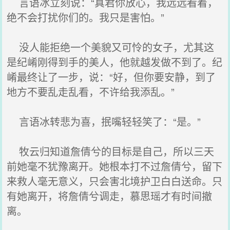
言语冰立刻说：“真君你放心，我远远看着，
绝不会打扰你们的。我只是害怕。”
没人能拒绝一个美貌又可怜的女子，尤其这
是纪崤刚得到手的美人，他就越发做不到了。纪
崤最终让了一步，说：“好，但你要安静，到了
地方不要乱走乱看，不许给我添乱。”
言语冰转悲为喜，抿嘴轻轻笑了：“是。”
牧云归知道詹倩兮的目标是自己，所以三天
前她毫不犹豫离开。她根本打不过詹倩兮，留下
来救人毫无意义，只会害北境护卫白白送命。只
有她离开，将詹倩兮调走，慕思瑶才有时间撤
离。