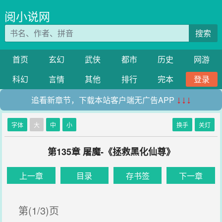
阅小说网
搜索
首页
玄幻
武侠
都市
历史
网游
科幻
言情
其他
排行
完本
登录
追看新章节，下载本站客户端无广告APP
↓↓↓
字体
大
中
小
换手
关灯
第135章 屠魔-《拯救黑化仙尊》
上一章
目录
存书签
下一章
第(1/3)页