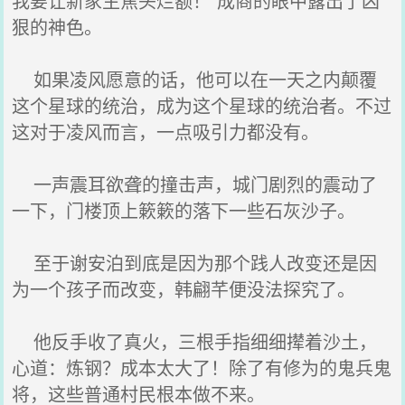
我要让新家主焦头烂额！”成商的眼中露出了凶
狠的神色。
如果凌风愿意的话，他可以在一天之内颠覆
这个星球的统治，成为这个星球的统治者。不过
这对于凌风而言，一点吸引力都没有。
一声震耳欲聋的撞击声，城门剧烈的震动了
一下，门楼顶上簌簌的落下一些石灰沙子。
至于谢安泊到底是因为那个践人改变还是因
为一个孩子而改变，韩翩芊便没法探究了。
他反手收了真火，三根手指细细撵着沙土，
心道：炼钢？成本太大了！除了有修为的鬼兵鬼
将，这些普通村民根本做不来。