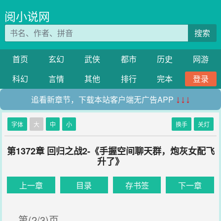
阅小说网
搜索
首页
玄幻
武侠
都市
历史
网游
科幻
言情
其他
排行
完本
登录
追看新章节，下载本站客户端无广告APP
↓↓↓
字体
大
中
小
换手
关灯
第1372章 回归之战2-《手握空间聊天群，炮灰女配飞
升了》
上一章
目录
存书签
下一章
第(2/3)页