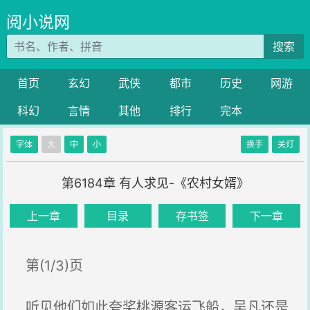
阅小说网
搜索
首页
玄幻
武侠
都市
历史
网游
科幻
言情
其他
排行
完本
字体
大
中
小
换手
关灯
第6184章 有人求见-《农村女婿》
上一章
目录
存书签
下一章
第(1/3)页
听见他们如此夸奖桃源客运飞船，吴凡还是