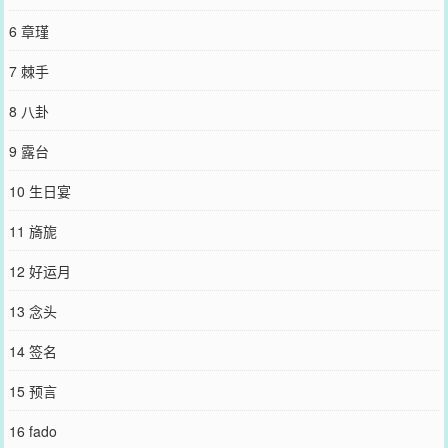
6 章瑾
7 棘手
8 八卦
9 露台
10 生日宴
11 旖旎
12 好运月
13 念头
14 签名
15 预言
16 fado