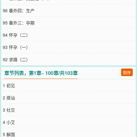
96 番外四：生产
95 番外三：孕期
94 怀孕（二）
93 怀孕（一）
92 求婚（二）
章节列表，第1章~ 100章/共103章
倒序
1 初见
2 搭讪
3 社交
4 小艾
5 解围