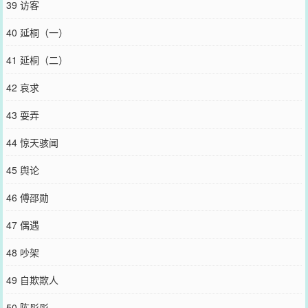
39 访客
40 延桐（一）
41 延桐（二）
42 哀求
43 耍弄
44 惊天骇闻
45 舆论
46 傅邵勋
47 偶遇
48 吵架
49 自欺欺人
50 陈彤彤