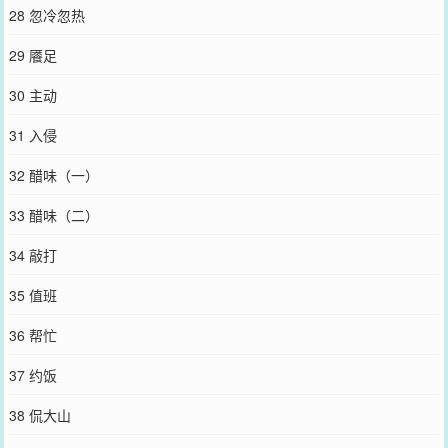
28 忽冷忽热
29 餍足
30 主动
31 入侵
32 醋味（一）
33 醋味（二）
34 敲打
35 值班
36 帮忙
37 约饭
38 侃大山