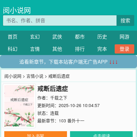
阅小说网
搜索
首页
玄幻
武侠
都市
历史
网游
科幻
言情
其他
排行
完本
登录
追看新章节，下载本站客户端无广告APP
↓↓↓
阅小说网
>
言情小说
> 戒断后遗症
戒断后遗症
作者：
千载之下
更新时间：2025-10-26 10:04:57
状态：连载
最新章节：
103 番外十一
加入书架
点击阅读