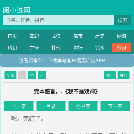
阅小说网
搜索
首页
玄幻
武侠
都市
历史
网游
科幻
言情
其他
排行
完本
登录
追看新章节，下载本站客户端无广告APP
↓↓↓
字体
大
中
小
换手
关灯
完本感言。-《我不是戏神》
上一章
目录
存书签
下一章
嗯，完结了。