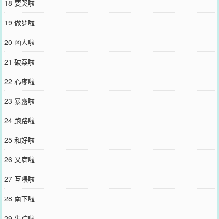
18 要哭啦
永远和哥哥在一起？”最后，江望津捂着发闷的心口被堵回了房间。耳
边是低沉舒缓的喃喃，“身子这样弱，还想跑到哪去？”掩藏在温柔语
19 做梦啦
气下的执拗令人心惊。“留下来，做孤的太子妃。”“待在孤身边。”·城
府极深韬光养晦太子攻×重生咸鱼摆烂病弱受****************《小团宠他
20 凶人啦
脸盲啊》文案：安卷有两个秘密。一是他穿书了，穿进了一个皇权至
上、命如草芥的架空时代，还成了个刚学会走路的小团子。二，他还
21 破案啦
是个脸盲。因为要入国子监读书，深知谁才是主角的安卷准备和未来
的帝王七皇子打好关系。入学的第一天，安卷在伴读的介绍下扯着七
22 心疼啦
皇子的袖角，喊了对方一声‘哥哥’。第二天，安卷捧着食盒投喂九皇
子，一口一个‘哥哥’。第三天，安卷帮太子拎书袋，跟在对方屁股后面
23 暴露啦
叫‘哥哥’。第四天……不到半个月，整个国子监都知道里面有个谁都惹
不得的人物了，不是因为对方权势大，而是……他和所有皇子都交
24 跑路啦
好。直到最后，长大成年的安卷被人拉到墙角咬牙切齿地逼问。“你到
底有几个好哥哥？”安卷：他以为只有一个。实际上有：一、二、三…
25 和好啦
六七八…不多，也就九个。——
您要是觉得《
病弱美人替弟出嫁后怀崽了
》还不错的话请不要忘记向
26 又病啦
您QQ群和微博微信里的朋友推荐哦！
27 互喂啦
28 南下啦
29 失踪啦