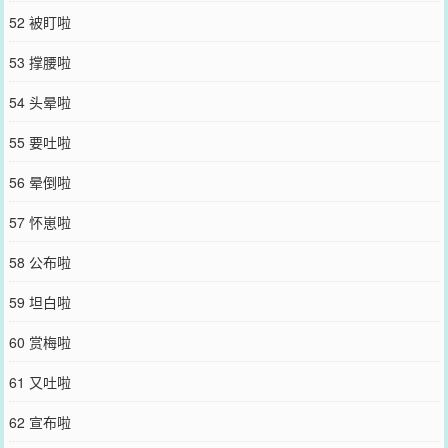
52 被盯啦
53 撑腰啦
54 头晕啦
55 要吐啦
56 晕倒啦
57 怀崽啦
58 公布啦
59 坦白啦
60 赏梅啦
61 又吐啦
62 宣布啦