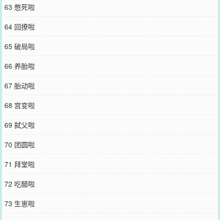
63 憋死啦
64 回撩啦
65 破局啦
66 养胎啦
67 胎动啦
68 宫变啦
69 弑父啦
70 团圆啦
71 拜堂啦
72 吃醋啦
73 生崽啦