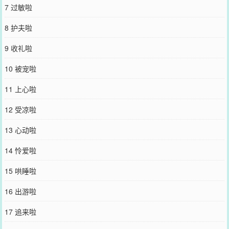
没说岐王这么天赋异禀，还能让男人怀孕啊！·可可爱爱没有脑袋病弱
7 过敏啦
美人受×超级无敌宠妻腹黑王爷攻·原文案《佛子》，实在没有灵感
了，所以替换啦，大家喜欢的可以留下继续看新文，不喜欢的我们有
8 护夫啦
缘再见哇～·大家文明看文，不要人参公鸡噢。主角的性格不是绝对完
美，不喜欢主角咱们可以换一本，晋江好文千千万，不要骂人呀～
9 收礼啦
****************《重生成阴鸷太子的心尖宠》文案：江望津，候府世
子。上辈子拖着病体殚精竭虑，官拜宰相，只为助七皇子登基，甚至
10 被宠啦
不惜与长兄决裂。最终却遭亲信背叛，被一起长大的少将军厌弃，与
至交好友的反目……落得个鸟尽弓藏，客死他乡的下场。重活一世，
11 上心啦
江望津决定做个富贵闲人，安安心心接受家族与长兄的荫庇。看着七
皇子再度朝他递来的橄榄枝，江望津一手捂心口，一手掩唇，松开时
12 受凉啦
掌心染血，“我这身体，怕是不能为殿下分忧了。”话落，望向一旁看
起来只是路过的兄长，朝他伸手，要抱，“哥，我想回府。”江南萧沉
13 心动啦
默一瞬，接着抱起这个向来看他不顺的‘弟弟’回去。从那日后，江望津
闭门谢客，拒绝了一起少将军的探望，特意错过与上辈子好友相识的
14 怜爱啦
机会。江府的下人们整日都能听到他们的小世子整日口中哥哥长、哥
哥短，半句不离哥，甚至时常能看到窝在大少爷怀里的小世子。-在江
15 哄睡啦
府，明面上江南萧是江侯爷的养子，暗地里所有人皆以为他是江侯爷
的私生子。直到那日江南萧身份暴露，前皇后遗孤，早已‘薨逝’的小太
16 出游啦
子。江望津看着眼前与上一世相比面目前非的剧情，捂着心脏，深觉
自己的咸鱼生活就要到头了，不想再牵扯入朝堂纷争的他连夜收拾细
17 追来啦
软准备离京。却不想夜半时分，身着四爪蟒袍的人影廊下不知静立了
多久，视线凛然扫向他手中的包袱，眼神渐冷。“不是说喜欢哥哥，要