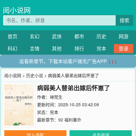
阅小说网
搜索
首页
玄幻
武侠
都市
历史
网游
科幻
言情
其他
排行
完本
登录
追看新章节，下载本站客户端无广告APP
↓↓↓
阅小说网
>
历史小说
> 病弱美人替弟出嫁后怀崽了
病弱美人替弟出嫁后怀崽了
作者：
禅梵生
更新时间：2025-10-25 03:42:09
状态：完本
最新章节：
92 福利番外
加入书架
点击阅读