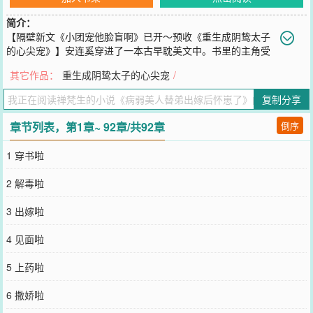
简介：
【隔壁新文《小团宠他脸盲啊》已开～预收《重生成阴鸷太子
的心尖宠》】安连奚穿进了一本古早耽美文中。书里的主角受
肤如凝脂，我见犹怜，是人人觊觎的万人迷。而他，则是主角受的炮
其它作品：
重生成阴鸷太子的心尖宠
/
灰哥哥。在主角受被迫指婚给那个暴戾恣睢，患有疯病的岐王时替弟
出嫁，成为岐王妃，当夜就因为惹怒岐王为而发病而死。没错，这个
复制分享
主角受的炮灰哥哥患有不足之症，一步三喘，发病时有性命之忧。熟
知剧情的安连奚：……这不跑留着过年吗。安连奚不得不顶着病体连
章节列表，第1章~ 92章/共92章
倒序
夜跑路，却在半道中不甚跌落悬崖，而后比穿书更狗血的与人春风一
度。正所谓人倒霉了，喝口水都塞牙。不想走剧情的安连奚再次收拾
1 穿书啦
包袱跑路，接着就被安府的人抓了回去，塞上了送入岐王府的喜轿
中。安连奚暗道吾命休矣。当夜却看到那一袭红袍，气度高华的男子
2 解毒啦
不见传闻中的半点暴戾，微微倾身朝他靠近，低语：“我道是谁，原来
是岐王妃。”安连奚瞪大眼：“竟然是你！！！”-所有人都在等着那个被
3 出嫁啦
送进岐王府的安家那个小病秧子的死讯。结果日子一天天过去，岐王
府传来的却是王妃被宠上天的消息。传言，岐王对待王妃低声下气。
4 见面啦
传言，岐王寻访名医为王妃调养身体。更有传言，王妃时常将岐王赶
去书房睡觉。听到这些传言的安连奚大怒，当夜就把岐王关在门外。
5 上药啦
“是本王哪里没伺候好，才叫王妃怪罪。”男人在房门外温声哄着，“本
王这便道歉，烦请王妃息怒，莫赶我去书房。”安连奚丢出竹枕，砸在
6 撒娇啦
门上发出脆响，他看着微凸的小腹欲哭无泪。道歉有什么用！书里也