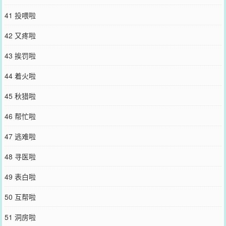
41 投喂啦
42 又疼啦
43 挨罚啦
44 着火啦
45 秋猎啦
46 帮忙啦
47 逃难啦
48 寻医啦
49 表白啦
50 互帮啦
51 洞房啦