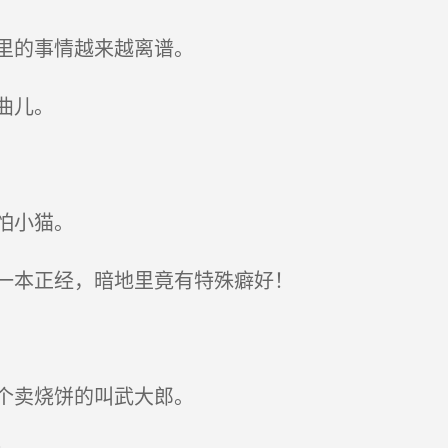
里的事情越来越离谱。
曲儿。
怕小猫。
一本正经，暗地里竟有特殊癖好！
个卖烧饼的叫武大郎。