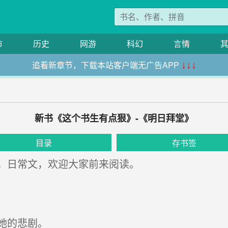
市
历史
网游
科幻
言情
追看新章节，下载本站客户端无广告APP
↓↓↓
新书《这个书生有点狠》-《明日拜堂》
目录
存书签
，日常文，欢迎大家前来阅读。
她的悲剧。