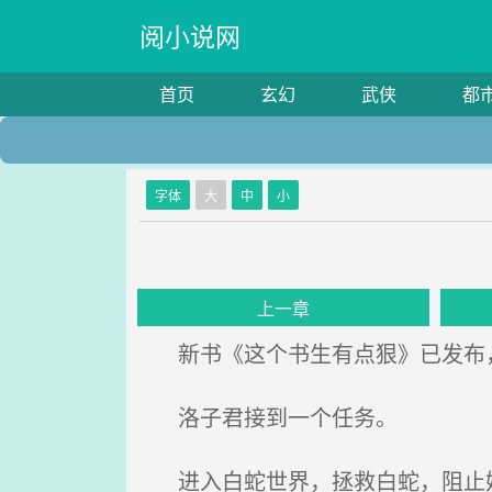
阅小说网
首页
玄幻
武侠
都
字体
大
中
小
上一章
新书《这个书生有点狠》已发布
洛子君接到一个任务。
进入白蛇世界，拯救白蛇，阻止