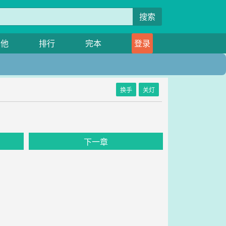
搜索
其他
排行
完本
登录
换手
关灯
下一章