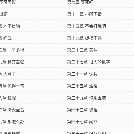
 不可思议
第七章 等死吧
 出题
第十一章 小殿下请
章 才不信呐
第十五章 不会打我吧
章 练武
第十九章 捉摸不透
二章 一举多得
第二十三章 美味
六章 极其嚣张
第二十七章 很大的数字
章 大意了
第三十一章 调兵
四章 慌得一笔
第三十五章 酒楼
八章 说服
第三十九章 琼浆玉液
二章 撕毁圣旨
第四十三章 偏袒
六章 那怎么办
第四十七章 问罪
章 原形毕露
第五十一章 恨死我们了