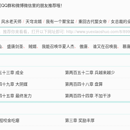
您QQ群和微博微信里的朋友推荐哦！
风水老天师
/
天穹龙婿
/
我有一个聚宝盆
/
重回古代娶女帝
/
女总裁的
仙
、
盛唐剑圣
、
贼婿
、
我能召唤华夏人杰
、
傲唐
、
谁又在召唤我
、
篡
五十三章 成全
第两百五十二章 兵越来越少
四十九章 大阴媒
第两百四十八章 盘算
四十五章 最终发力
第两百四十四章 不加干涉
 程咬金吃瘪
第三章 奖励丰厚