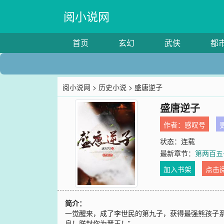
阅小说网
首页
玄幻
武侠
都
阅小说网
>
历史小说
> 盛唐逆子
盛唐逆子
作者：
感叹号
更
状态：连载
最新章节：
第两百五
加入书架
点击
简介：
一觉醒来，成了李世民的第九子，获得最强熊孩子
息！朕封你为晋王！”