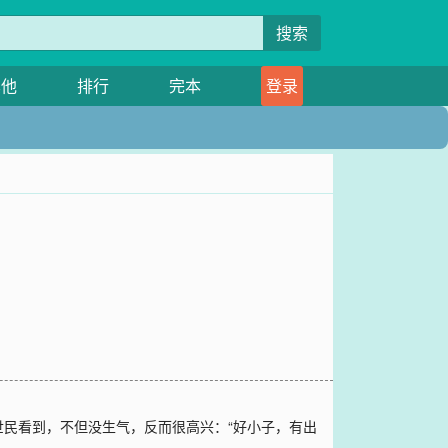
搜索
其他
排行
完本
登录
民看到，不但没生气，反而很高兴：“好小子，有出