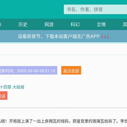
市
历史
网游
科幻
言情
追看新章节，下载本站客户端无广告APP
↓↓↓
新时间：2025-09-06 09:31:15
直达底部
十四章 大结局
阅读
系统！开局就上演了一出上房揭瓦的戏码，把皇宫里的琉璃瓦给拆了。李世