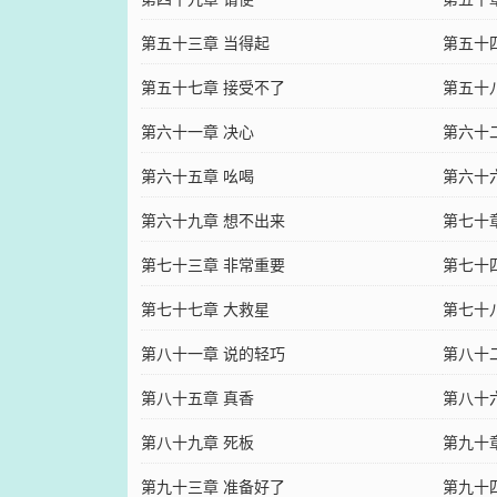
第五十三章 当得起
第五十
第五十七章 接受不了
第五十
第六十一章 决心
第六十
第六十五章 吆喝
第六十
第六十九章 想不出来
第七十
第七十三章 非常重要
第七十
第七十七章 大救星
第七十
第八十一章 说的轻巧
第八十
第八十五章 真香
第八十
第八十九章 死板
第九十
第九十三章 准备好了
第九十