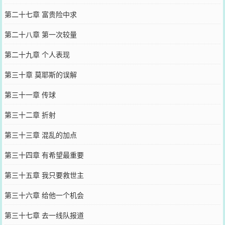
第二十七章 富贵险中求
第二十八章 第一次较量
第二十九章 个人表现
第三十章 莫耶斯的误解
第三十一章 传球
第三十二章 折射
第三十三章 混乱的加点
第三十四章 有希望最重要
第三十五章 我只要救世主
第三十六章 给他一个机会
第三十七章 去一线队报道