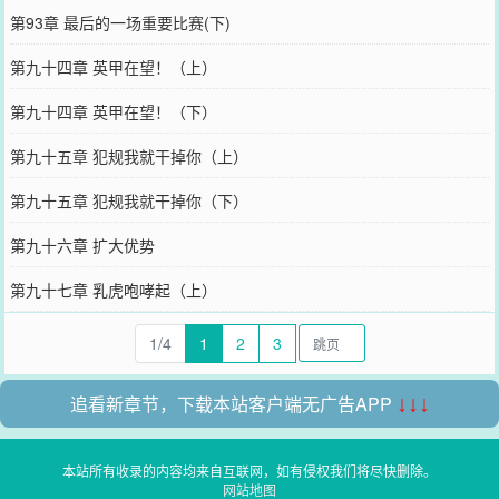
第93章 最后的一场重要比赛(下)
第九十四章 英甲在望！（上）
第九十四章 英甲在望！（下）
第九十五章 犯规我就干掉你（上）
第九十五章 犯规我就干掉你（下）
第九十六章 扩大优势
第九十七章 乳虎咆哮起（上）
1/4
1
2
3
追看新章节，下载本站客户端无广告APP
↓↓↓
本站所有收录的内容均来自互联网，如有侵权我们将尽快删除。
网站地图