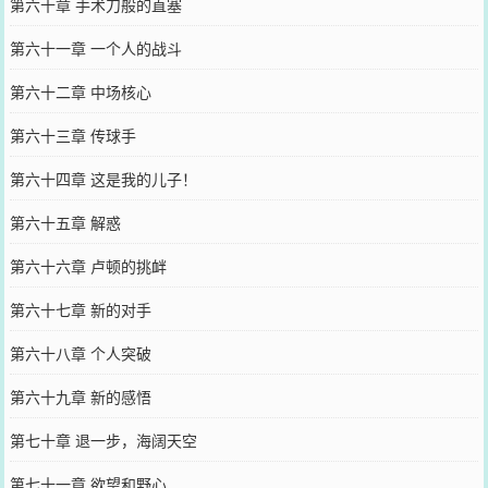
第六十章 手术刀般的直塞
第六十一章 一个人的战斗
第六十二章 中场核心
第六十三章 传球手
第六十四章 这是我的儿子！
第六十五章 解惑
第六十六章 卢顿的挑衅
第六十七章 新的对手
第六十八章 个人突破
第六十九章 新的感悟
第七十章 退一步，海阔天空
第七十一章 欲望和野心