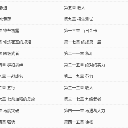
 胁迫
第五章 救人
 水黄莲
第九章 招生测试
章 锋芒初露
第十三章 百日金卡
章 修炼密室的规矩
第十七章 练成第一层
章 四级武者
第二十一章 私斗
四章 群狼挑衅
第二十五章 绝对的实力
八章 一战成名
第二十九章 范力
二章 五行
第三十三章 收人
六章 七杀血精的反应
第三十七章 九级武者
章 再度突破
第四十一章 再遇葛大力
四章 强势
第四十五章 徐盛