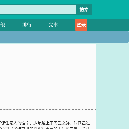
搜索
其他
排行
完本
登录
了保住家人的性命，少年踏上了习武之路。时间虽过
是否可以了结前世的恩怨？重要的事情说三遍：关注