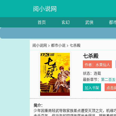
阅小说网
首页
玄幻
武侠
都
阅小说网
>
都市小说
> 七杀殿
七杀殿
作者：
水果仙人
状态：连载
最新章节：
第二百五
加入书架
点击
简介：
少年因重商轻武导致家族差点遭受灭顶之灾，机缘
去千百年，但当年的阴谋依然尚未得逞。拥有着俯