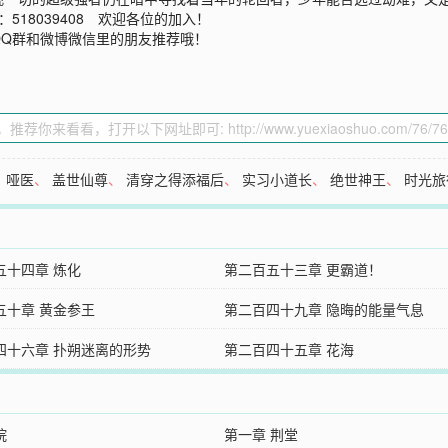
18039408 欢迎各位的加入！
QQ群和微博微信里的朋友推荐哦！
、
哑医
、
盖世仙尊
、
清穿之得添福后
、
实习小道长
、
绝世神王
、
时光旅
五十四章 炼化
第二百五十三章 更霸道！
五十章 黄金参王
第二百四十九章 隐晦的能量气息
四十六章 扑朔迷离的形势
第二百四十五章 花海
院
第一章 荆堂