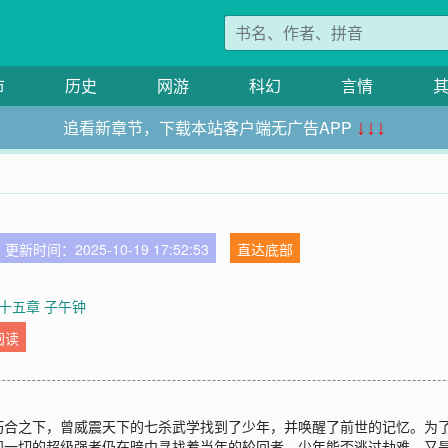
市
历史
网游
科幻
言情
追看新章节，下载本站客户端无广告APP
↓↓↓
更新时间：2025-10-19 17:52:53
直达底部
十五章 子午钟
阅读
巧合之下，曾威震天下的七杀武学找到了少年，并唤醒了前世的记忆。为
视一切的超级强者仍在暗中寻找着当年的轮回者，少年能否逃过劫难，又