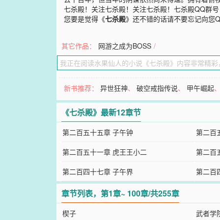
七杀殿！关注七杀殿！关注七杀殿！七杀殿QQ群号：5
您要是觉得《
七杀殿
》还不错的话请不要忘记向您
其它作品：
网游之成为BOSS
/
新书推荐：
异世狂神
、
破空戒指传说
、
甲午崛起
《七杀殿》最新12章节
第二百五十五章 子午钟
第二百
第二百五十一章 虎王王小二
第二百
第二百四十七章 子午界
第二百
章节列表，第1章~ 100章/共255章
楔子
武者学