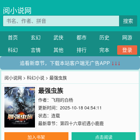
阅小说网
搜索
首页
玄幻
武侠
都市
历史
网游
科幻
言情
其他
排行
完本
登录
追看新章节，下载本站客户端无广告APP
↓↓↓
阅小说网
>
科幻小说
> 最强虫族
最强虫族
作者：
飞翔的白杨
更新时间：2025-10-18 04:54:11
状态：连载
最新章节：
第四十六章初遇小鹿鹿
加入书架
点击阅读