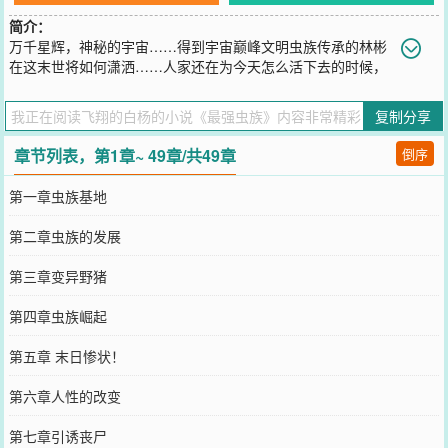
简介：
万千星辉，神秘的宇宙……得到宇宙巅峰文明虫族传承的林彬
在这末世将如何潇洒……人家还在为今天怎么活下去的时候，
林彬已经带着妹子到处装逼了！最后为了幸福梦想的林彬将踏上宇宙
星空和宇宙亿万种族争霸道路，一艘艘星空战舰与虫海的对碰……“人
复制分享
活着如果不享受那跟咸鱼有什么区别！”已经是宇宙主宰者的林彬感慨
道。
章节列表，第1章~ 49章/共49章
倒序
您要是觉得《
最强虫族
》还不错的话请不要忘记向您QQ群和微博微信
里的朋友推荐哦！
第一章虫族基地
第二章虫族的发展
第三章变异野猪
第四章虫族崛起
第五章 末日惨状！
第六章人性的改变
第七章引诱丧尸