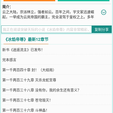
简介：
云之大陆，宗派林立，强者如云。百年之间，宇文家迅速崛
起，一举成为云岚帝国的霸主，完全凌驾于皇权之上。多年
后，战神宇文翼不幸身死，留下一子，无忧无虑度过十六年，最后惨
遭族人暗害，这时，地球少年穿越而来。家族视我为废物，将我扫地
复制分享
出门，殊不知，这是前所未有的冰焰之体，嗯，脑海中的功法，不是
大陆为之疯狂的云手诀？于是乎，主角开始了新的生活...........
《冰焰帝尊》最新12章节
您要是觉得《
冰焰帝尊
》还不错的话请不要忘记向您QQ群和微博微信
里的朋友推荐哦！
新书《逍遥流主》已发布！
完本感言
第一千两百四十章 封！（大结局）
第一千两百三十九章 灭杀龙蛇至尊
第一千两百三十八章 没有你，我的余生还有意义？
第一千两百三十七章 苍穹毁灭！
第一千两百三十六章 斗神晶！