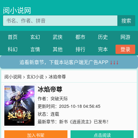
阅小说网
搜索
首页
玄幻
武侠
都市
历史
网游
科幻
言情
其他
排行
完本
登录
追看新章节，下载本站客户端无广告APP
↓↓↓
阅小说网
>
玄幻小说
> 冰焰帝尊
冰焰帝尊
作者：
突破天际
更新时间：2025-10-18 04:56:45
状态：连载
最新章节：
新书《逍遥流主》已发布！
加入书架
点击阅读