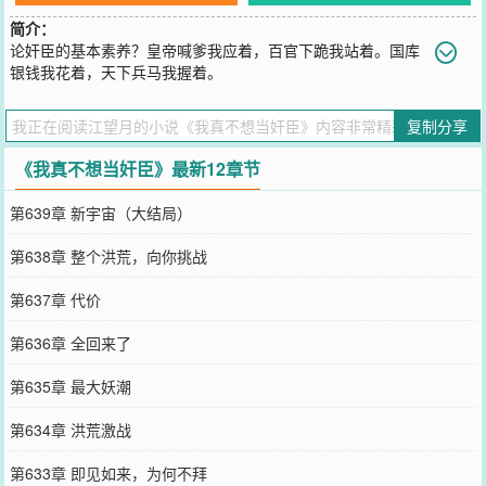
简介：
论奸臣的基本素养？皇帝喊爹我应着，百官下跪我站着。国库
银钱我花着，天下兵马我握着。
您要是觉得《
我真不想当奸臣
》还不错的话请不要忘记向您QQ群和微
博微信里的朋友推荐哦！
复制分享
《我真不想当奸臣》最新12章节
第639章 新宇宙（大结局）
第638章 整个洪荒，向你挑战
第637章 代价
第636章 全回来了
第635章 最大妖潮
第634章 洪荒激战
第633章 即见如来，为何不拜