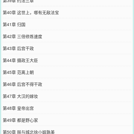
第39章 约法三章
第40章 这世上，哪有无敌法宝
第41章 归国
第42章 三倍修炼速度
第43章 后宫干政
第44章 摄政王大臣
第45章 范离上朝
第46章 后宫不得干政
第47章 大汉的嫁妆
第48章 皇帝出宫
第49章 都是野心家
第50章 朕与城北徐小姐孰美