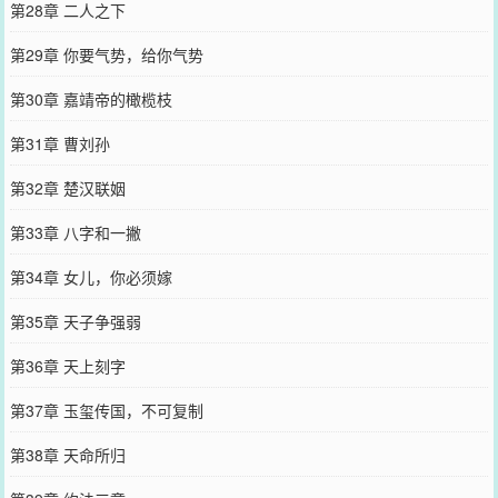
第28章 二人之下
第29章 你要气势，给你气势
第30章 嘉靖帝的橄榄枝
第31章 曹刘孙
第32章 楚汉联姻
第33章 八字和一撇
第34章 女儿，你必须嫁
第35章 天子争强弱
第36章 天上刻字
第37章 玉玺传国，不可复制
第38章 天命所归