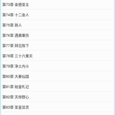
第73章 金德圣主
第74章 十二金人
第75章 熟人
第76章 遇袭重伤
第77章 拜见陛下
第78章 三十六重天
第79章 净土内斗
第80章 大秦仙国
第81章 始皇札记
第82章 天帝野心
第83章 圣皇显灵