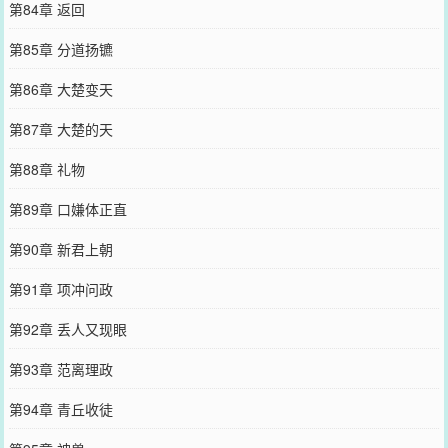
第84章 返回
第85章 分道扬镳
第86章 大楚变天
第87章 大楚的天
第88章 礼物
第89章 口嫌体正直
第90章 新君上朝
第91章 项冲问政
第92章 丢人又现眼
第93章 范离理政
第94章 青丘收徒