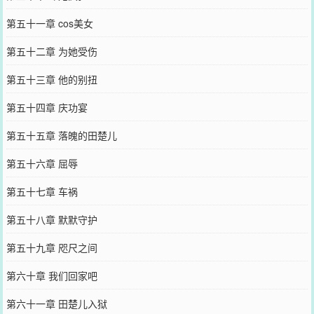
第五十一章 cos美女
第五十二章 为她受伤
第五十三章 他的别扭
第五十四章 庆功宴
第五十五章 落魄的田楚儿
第五十六章 屈辱
第五十七章 车祸
第五十八章 默默守护
第五十九章 咫尺之间
第六十章 我们回家吧
第六十一章 田楚儿入狱