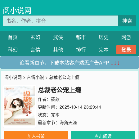
阅小说网
搜索
首页
玄幻
武侠
都市
历史
网游
科幻
言情
其他
排行
完本
登录
追看新章节，下载本站客户端无广告APP
↓↓↓
阅小说网
>
言情小说
> 总裁老公宠上瘾
总裁老公宠上瘾
作者：
筱歆
更新时间：2025-10-14 23:29:44
状态：完本
最新章节：
海角天涯
加入书架
点击阅读