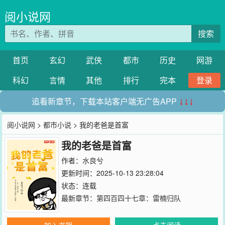
阅小说网
搜索
首页
玄幻
武侠
都市
历史
网游
科幻
言情
其他
排行
完本
登录
追看新章节，下载本站客户端无广告APP
↓↓↓
阅小说网
>
都市小说
> 我的老爸是首富
我的老爸是首富
作者：
水良兮
更新时间：2025-10-13 23:28:04
状态：连载
最新章节：
第四百四十七章：雷楠归队
加入书架
点击阅读