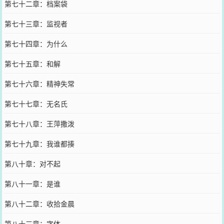
第七十二章：档案袋
第七十三章：监视者
第七十四章：为什么
第七十五章：和解
第七十六章：精神失常
第七十七章：无名氏
第七十八章：王萍撒泼
第七十九章：我谁都揍
第八十章：对不起
第八十一章：是谁
第八十二章：收拾金晨
第八十三章：字体