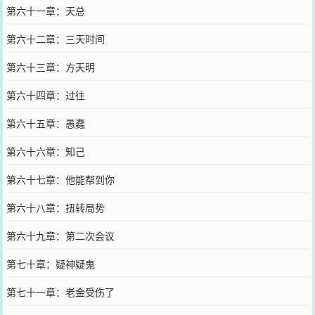
第六十一章：天总
第六十二章：三天时间
第六十三章：方天明
第六十四章：过往
第六十五章：愚蠢
第六十六章：知己
第六十七章：他能帮到你
第六十八章：扭转局势
第六十九章：第二次会议
第七十章：疑神疑鬼
第七十一章：老金受伤了