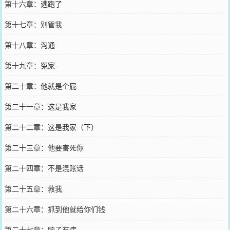
第十六章：逃跑了
第十七章：别管我
第十八章：沟通
第十九章：冤家
第二十章：他就是个屁
第二十一章：这是我家
第二十二章：这是我家（下）
第二十三章：他要害死你
第二十四章：不是混账话
第二十五章：救我
第二十六章：抓到他就给你们钱
第二十七章：脑子有病