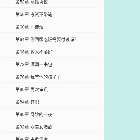
第52章 离婚协议
第56章 考试不带笔
第60章 司徒浩
第64章 你回家吃饭需要付钱吗？
第68章 救人不落好
第72章 满满一书包
第76章 我有他的孩子了
第80章 再次审讯
第84章 辞职
第88章 奇妙的一夜
第92章 众美女堵截
第96章 占尽便宜