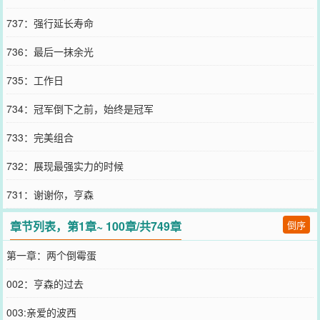
737：强行延长寿命
736：最后一抹余光
735：工作日
734：冠军倒下之前，始终是冠军
733：完美组合
732：展现最强实力的时候
731：谢谢你，亨森
章节列表，第1章~ 100章/共749章
倒序
第一章：两个倒霉蛋
002：亨森的过去
003:亲爱的波西