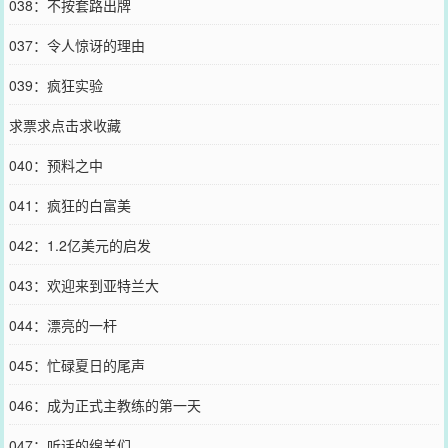
038：不按套路出牌
037：令人惊讶的理由
039：疯狂实验
求票求点击求收藏
040：预料之中
041：疯狂的白富美
042：1.2亿美元的启发
043：欢迎来到亚特兰大
044：漂亮的一杆
045：忙碌夏日的尾声
046：成为正式主教练的第一天
047：听话的绵羊们