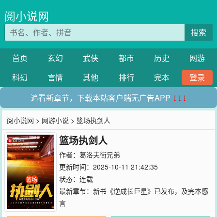
阅小说网
搜索
首页
玄幻
武侠
都市
历史
网游
科幻
言情
其他
排行
完本
登录
追看新章节，下载本站客户端无广告APP
↓↓↓
阅小说网
>
网游小说
> 篮场执剑人
篮场执剑人
作者：
葛洛夫街兄弟
更新时间：2025-10-11 21:42:35
状态：连载
最新章节：
新书《逆成长巨星》已发布，及完本感
言