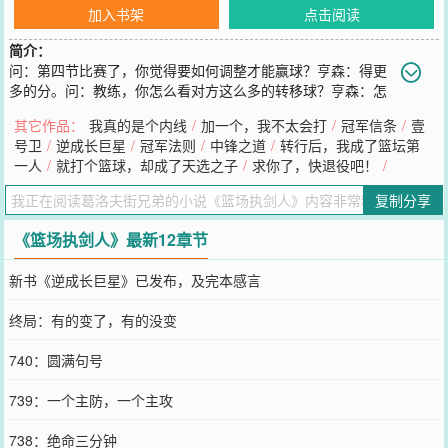
加入书架
点击阅读
简介：
问：第四节比赛了，你觉得要如何调整才能赢球？亨森：得更
多的分。问：教练，你怎么看对方这么多的转移球？亨森：怎
么看？场边站着看啊！问：在季后赛中处于落后位置，你会怎么做？
其它作品：
我真的是个内线
/
加一个，我不太会打
/
冠军信条
/
壹
亨森：看情况吧，难不成你想我现在去交易几个球员？有人说亨森就
号卫
/
逆成长巨星
/
冠军法则
/
中锋之道
/
转行后，我成了篮坛第
是一个彻头彻尾的混蛋，但也有人认为，他是全联盟最出色的执剑
一人
/
就打个篮球，却成了天选之子
/
求你了，快退役吧！
/
人！PS：已有完本小说《中锋之道》、《壹号卫》，人品保证，安心
入坑。
复制分享
您要是觉得《
篮场执剑人
》还不错的话请不要忘记向您QQ群和微博微
信里的朋友推荐哦！
《篮场执剑人》最新12章节
新书《逆成长巨星》已发布，及完本感言
终局：有的变了，有的没变
740：圆满句号
739：一个主防，一个主攻
738：绝命三分钟