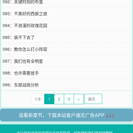
092：关键时刻的布置
093：不美好的西部之旅
094：不浪漫的玫瑰花园
095：装不下去了
096：教你怎么打小阵容
097：我们也有全明星
098：也许需要放手
099：东部战局分析
1/8
1
2
3
»
追看新章节，下载本站客户端无广告APP
↓↓↓
本站所有收录的内容均来自互联网，如有侵权我们将尽快删除。