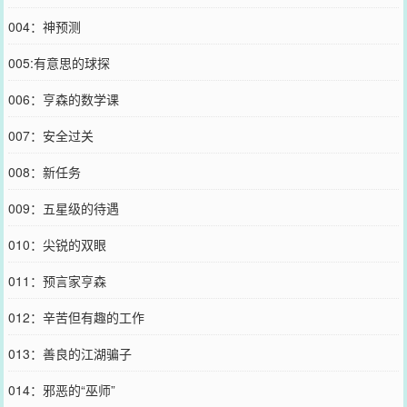
004：神预测
005:有意思的球探
006：亨森的数学课
007：安全过关
008：新任务
009：五星级的待遇
010：尖锐的双眼
011：预言家亨森
012：辛苦但有趣的工作
013：善良的江湖骗子
014：邪恶的“巫师”