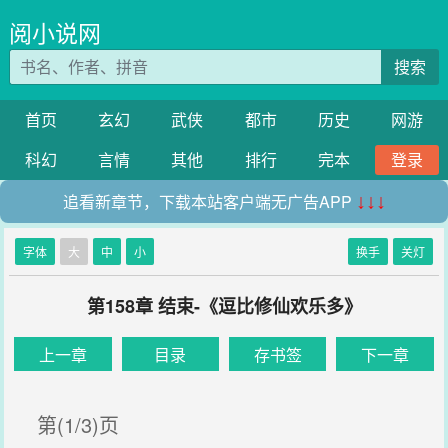
阅小说网
搜索
首页
玄幻
武侠
都市
历史
网游
科幻
言情
其他
排行
完本
登录
追看新章节，下载本站客户端无广告APP
↓↓↓
字体
大
中
小
换手
关灯
第158章 结束-《逗比修仙欢乐多》
上一章
目录
存书签
下一章
第(1/3)页