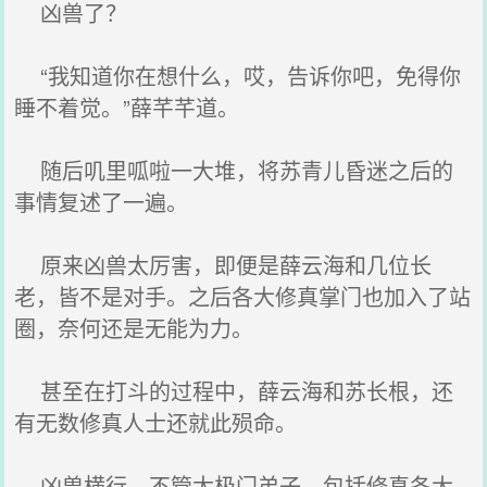
凶兽了？
“我知道你在想什么，哎，告诉你吧，免得你
睡不着觉。”薛芊芊道。
随后叽里呱啦一大堆，将苏青儿昏迷之后的
事情复述了一遍。
原来凶兽太厉害，即便是薛云海和几位长
老，皆不是对手。之后各大修真掌门也加入了站
圈，奈何还是无能为力。
甚至在打斗的过程中，薛云海和苏长根，还
有无数修真人士还就此殒命。
凶兽横行，不管太极门弟子，包括修真各大