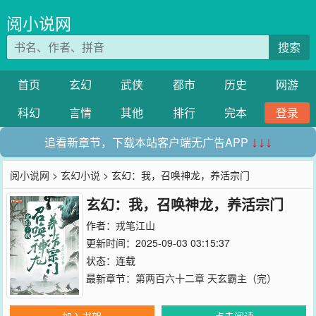
阅小说网
搜索
首页
玄幻
武侠
都市
历史
网游
科幻
言情
其他
排行
完本
登录
追看新章节，下载本站客户端无广告APP
↓↓↓
阅小说网
>
玄幻小说
> 玄幻：我，召唤神龙，养活宗门
玄幻：我，召唤神龙，养活宗门
作者：
戎笔江山
更新时间：2025-09-03 03:15:37
状态：连载
最新章节：
第两百六十二章 天玄霸主（完）
加入书架
点击阅读