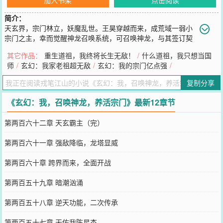
简介：
天玄界，宗门林立，妖魔乱世。王昊穿越而来，成荒域一弱小
宗门之主，幸而觉醒神龙召唤系统，可召唤神龙，与其签订契
约，成为自己的契约兽。除此之外，召唤的神龙，还可让宗门弟子契
其它作品：
重生道祖，我终将长生无敌！
/
什么道祖，我只想当国
约。于是，在这偏僻的一角，一个号称人数最少却最恐怖的宗门诞生
师
/
玄幻：我家老祖超无敌
/
玄幻：我的宗门亿点强
/
了。从此，诸天之中流传着一个传说：传闻，世间有一座龙门，那里
诞生了早已绝迹的神龙，也诞生了无数骑龙神人，那是一个奇迹之
复制分享
地，一个奇迹之宗！有无上尊者，跪地三万里而来，只为加入龙门；
有绝世妖女，以一族为聘，以一界为礼，只为嫁给龙门弟子；有盖世
《玄幻：我，召唤神龙，养活宗门》最新12章节
剑仙，弃剑叩首，只为龙门中的一条神龙………
您要是觉得《
玄幻：我，召唤神龙，养活宗门
》还不错的话请不要忘
第两百六十二章 天玄霸主（完）
记向您QQ群和微博微信里的朋友推荐哦！
第两百六十一章 强敌降临，龙塔显威
第两百六十章 跨界而来，全面开战
第两百五十九章 暗潮汹涌
第两百五十八章 逆天功能，二次传承
第两百五十七章 天佑我陈星杰