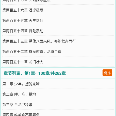
第两百五十六章 返虚极境
第两百五十五章 天生剑仙
第两百五十四章 普陀震动
第两百五十三章 纵使八面来风，亦能驾舟而行
第两百五十二章 群龙俯首，龙道至尊
第两百五十一章 龙门壮大
章节列表，第1章~ 100章/共262章
倒序
第一章 少年，想骑龙嘛
第二章 睡、吃、拱地
第三章 白龙卫冷曦
第四章 唯美食不可辜负