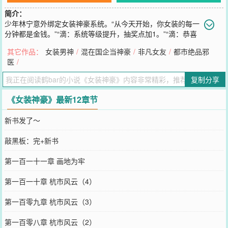
简介：
少年林宁意外绑定女装神豪系统。“从今天开始，你女装的每一
分钟都是金钱。”“滴：系统等级提升，抽奖点加1。”“滴：恭喜
宿主获得保时捷911一辆。”“滴：任务已生成......”
其它作品：
女装男神
/
混在国企当神豪
/
非凡女友
/
都市绝品邪
您要是觉得《
女装神豪
》还不错的话请不要忘记向您QQ群和微博微信
医
/
里的朋友推荐哦！
复制分享
《女装神豪》最新12章节
新书发了～
敲黑板：完+新书
第一百一十一章 画地为牢
第一百一十章 杭市风云（4）
第一百零九章 杭市风云（3）
第一百零八章 杭市风云（2）