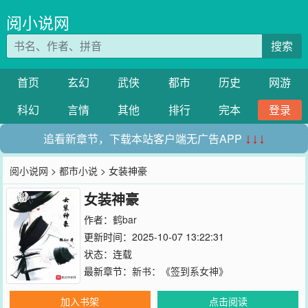
阅小说网
搜索
首页
玄幻
武侠
都市
历史
网游
科幻
言情
其他
排行
完本
登录
追看新章节，下载本站客户端无广告APP
↓↓↓
阅小说网
>
都市小说
> 女装神豪
女装神豪
作者：
鹤bar
更新时间：2025-10-07 13:22:31
状态：连载
最新章节：
新书：《签到系女神》
加入书架
点击阅读