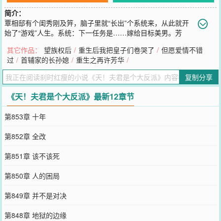
简介：
覃相邸有个闺秀刚及笄，脑子里就“长出”个系统来，从此就开
始了“游戏”人生。系统：下一任务是……嫁给目标美男。芳
期：那位郎君，能否商量下，你横竖要娶妻，我反正要嫁人，要不咱
其它作品：
望族权后
/
重生后我把皇子们卷哭了
/
但愿爱情不错
们就凑合成......个婚？娶我有啥好处？好处大了，保管郎君餐餐能吃
过
/
首辅家的长孙媳
/
重生之再许芳华
/
加了辣椒的鹌子水晶脍心动不心动？美男：娶个厨娘回家也不是不可
以的。【展开】【收起】
复制分享
您要是觉得《
天！夫君是个大反派
》还不错的话请不要忘记向您QQ群
和微博微信里的朋友推荐哦！
《天！夫君是个大反派》最新12章节
第853章 十年
第852章 全改
第851章 该不该死
第850章 人的困局
第849章 并不是对决
第848章 地狱的边缘