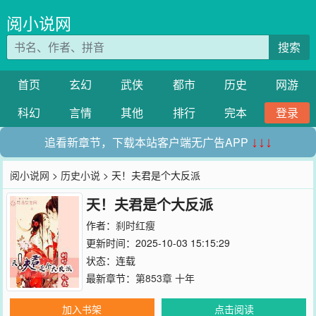
阅小说网
搜索
首页
玄幻
武侠
都市
历史
网游
科幻
言情
其他
排行
完本
登录
追看新章节，下载本站客户端无广告APP
↓↓↓
阅小说网
>
历史小说
> 天！夫君是个大反派
天！夫君是个大反派
作者：
刹时红瘦
更新时间：2025-10-03 15:15:29
状态：连载
最新章节：
第853章 十年
加入书架
点击阅读