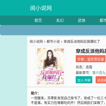
阅小说网
首页
玄幻
武侠
都
阅小说网
>
都市小说
> 穿成反派他妈后我爆红了
穿成反派他妈
作者：
蓝色雪花凝
状态：连载
最新章节：
第六百九
加入书架
点击
简介：
一觉醒来，苏寒影发现自己穿书了，穿成了一位三
不是事。有实力在哪都吃的开！然后网民们呆眼了，这