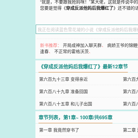
“就是，不要跟我抢妈咪！”某大佬，这就是传说中
您要是觉得《
穿成反派他妈后我爆红了
》还不错的
新书推荐：
开局成神加入聊天群
、
病娇王爷的锦鲤
逢春
、
不正常的霍格沃茨
、
《穿成反派他妈后我爆红了》最新12章节
第六百九十三章 变得亲近
第六百
第六百八十九章 准备回国
第六百
第六百八十五章 和儿子出国
第六百
章节列表，第1章~ 100章/共695章
第一章 我竟然穿书了
第二章