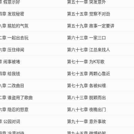
章 假意示好
第五十一章 突发意外
四章 发现秘密
第五十五章 觉察不对劲
八章 尴尬的气氛
第五十九章 故事一定要讲
二章 一起出去玩
第六十三章 一家三口
六章 压住绯闻
第六十七章 江总来找人
章 闹事被堵
第七十一章 为K写歌
四章 给我钱
第七十五章 两颗心靠近
八章 二改曲目
第七十九章 各被纠缠
二章 谁盗用了歌曲
第八十三章 脱颖而出
六章 隐忍的怒意
第八十七章 夜晚出门
章 公园对词
第九十一章 意外事故
四章 冷漠对待
第九十五章 微博掐架