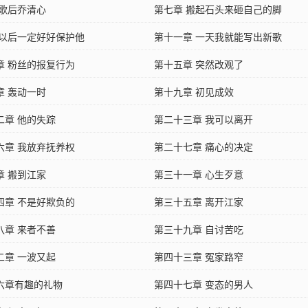
 歌后乔清心
第七章 搬起石头来砸自己的脚
 以后一定好好保护他
第十一章 一天我就能写出新歌
章 粉丝的报复行为
第十五章 突然改观了
章 轰动一时
第十九章 初见成效
二章 他的失踪
第二十三章 我可以离开
六章 我放弃抚养权
第二十七章 痛心的决定
章 搬到江家
第三十一章 心生歹意
四章 不是好欺负的
第三十五章 离开江家
八章 来者不善
第三十九章 自讨苦吃
二章 一波又起
第四十三章 冤家路窄
六章有趣的礼物
第四十七章 变态的男人