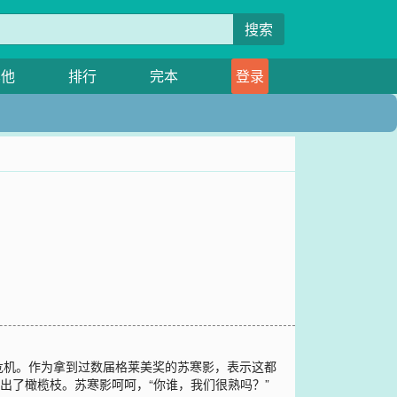
搜索
其他
排行
完本
登录
危机。作为拿到过数届格莱美奖的苏寒影，表示这都
伸出了橄榄枝。苏寒影呵呵，“你谁，我们很熟吗？”