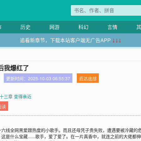
市
历史
网游
科幻
言情
追看新章节，下载本站客户端无广告APP
↓↓↓
后我爆红了
更新时间：2025-10-03 06:55:37
直达底部
十三章 变得亲近
阅读
十六线全网黑爱蹭热度的小歌手。而且还母凭子贵失败，遭遇要被冷藏的
是什么宝藏......歌手，爱了爱了。在一片真香中，就连之前的大佬都