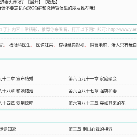
的追妻火葬场？【展开】【收起】
话请不要忘记向您QQ群和微博微信里的朋友推荐哦！
妃
、
检验科医生
、
医道狂枭
、
穿梭经典影视
、
阴曹地府：活人只有我
九十二章 宣布结婚
第六百九十一章 家庭聚会
八十八章 和她结婚
第六百八十七章 强势护妻
八十四章 受到惊吓
第六百八十三章 突如其来的花
 迷途知返
第三章 别出心裁的相遇