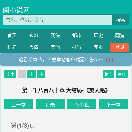
阅小说网
搜索
首页
玄幻
武侠
都市
历史
网游
科幻
言情
其他
排行
完本
登录
追看新章节，下载本站客户端无广告APP
↓↓↓
字体
大
中
小
换手
关灯
第一千八百八十章 大结局-《焚天路》
上一章
目录
存书签
下一章
第(1/3)页