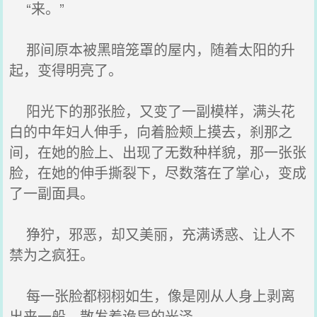
“来。”
那间原本被黑暗笼罩的屋内，随着太阳的升
起，变得明亮了。
阳光下的那张脸，又变了一副模样，满头花
白的中年妇人伸手，向着脸颊上摸去，刹那之
间，在她的脸上、出现了无数种样貌，那一张张
脸，在她的伸手撕裂下，尽数落在了掌心，变成
了一副面具。
狰狞，邪恶，却又美丽，充满诱惑、让人不
禁为之疯狂。
每一张脸都栩栩如生，像是刚从人身上剥离
出来一般，散发着诡异的光泽。