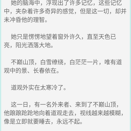
她的脑海中，浮现出了许多记忆，这些记忆
中，夹杂着许多奇异的感觉，但是这一切，却并
未冲昏他的理智。
她只是愣愣地望着窗外许久，直至天色已
亮，阳光洒落大地。
不巅山顶，白雪缭绕，白茫茫一片，唯有道
观中的景、长春依在。
道观外实在太寒冷了。
这一日，有一名外来者、来到了不巅山顶，
他踉踉跄跄地向着道观走去，视线越来越模糊，
像是立即就要睡去，永远不起。