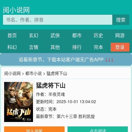
阅小说网
搜索
首页
玄幻
武侠
都市
历史
网游
科幻
言情
其他
排行
完本
登录
追看新章节，下载本站客户端无广告APP
↓↓↓
阅小说网
>
都市小说
> 猛虎将下山
猛虎将下山
作者：
半夜灵魂
更新时间：2025-10-01 13:04:02
状态：完本
最新章节：
第六十三章 胜利凯旋
加入书架
点击阅读