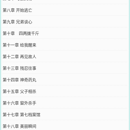
第八章 开始逃亡
第九章 兄弟谈心
第十章 四两拨千斤
第十一章 给我醒来
第十二章 再见故人
第十三章 残忍往事
第十四章 神奇药丸
第十五章 父子相杀
第十六章 窗外杀手
第十七章 第七档案馆
第十八章 美丽瞬间