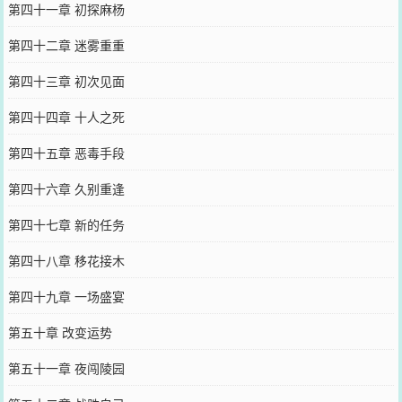
第四十一章 初探麻杨
第四十二章 迷雾重重
第四十三章 初次见面
第四十四章 十人之死
第四十五章 恶毒手段
第四十六章 久别重逢
第四十七章 新的任务
第四十八章 移花接木
第四十九章 一场盛宴
第五十章 改变运势
第五十一章 夜闯陵园