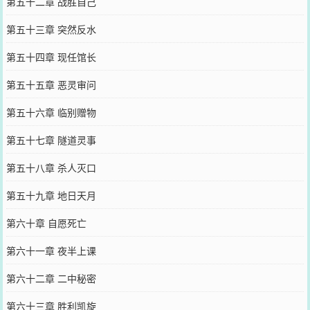
第五十二章 战胜自己
第五十三章 突然反水
第五十四章 现任馆长
第五十五章 恶灵审问
第五十六章 临别赠物
第五十七章 隧道灵事
第五十八章 杀人灭口
第五十九章 地日天月
第六十章 自愿死亡
第六十一章 夜半上课
第六十二章 二中秘密
第六十三章 胜利凯旋