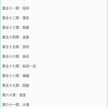
第五十一章：花好
第五十二章：落定
第五十三章：陷害
第五十四章：追查
第五十五章：目的
第五十六章：亲近
第五十七章：姑且一试
第五十八章：祸福
第五十九章：回旋
第六十章：发烧
第六十一章：计谋