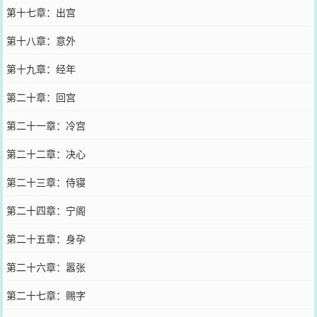
第十七章：出宫
第十八章：意外
第十九章：经年
第二十章：回宫
第二十一章：冷宫
第二十二章：决心
第二十三章：侍寝
第二十四章：宁阁
第二十五章：身孕
第二十六章：嚣张
第二十七章：赐字