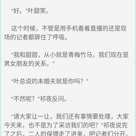
“好。”叶甜笑。
这个时候，不管是用手机看着直播的还是现
场的记者都屏住了呼吸。
“我和甜甜，从小就是青梅竹马，我们现在是
男女朋友的关系。”
“叶总说的未婚夫就是你吗？”
“不然呢？”祁夜反问。
“请大家让一让，我们还有事情要处理，大家
今天来，也不是为了采访我们的吧？”祁夜说完
了之后，二人的保镖走了进来，吧记者们分开。