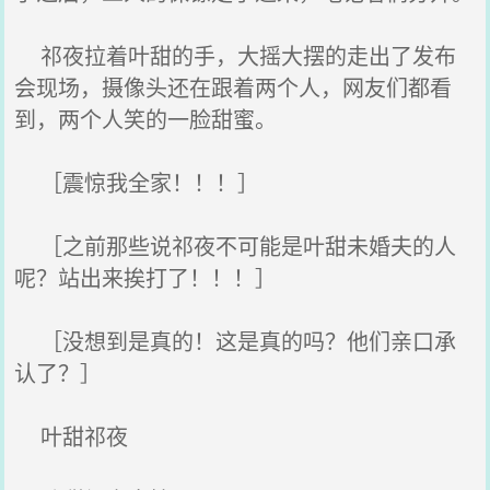
祁夜拉着叶甜的手，大摇大摆的走出了发布
会现场，摄像头还在跟着两个人，网友们都看
到，两个人笑的一脸甜蜜。
［震惊我全家！！！］
［之前那些说祁夜不可能是叶甜未婚夫的人
呢？站出来挨打了！！！］
［没想到是真的！这是真的吗？他们亲口承
认了？］
叶甜祁夜