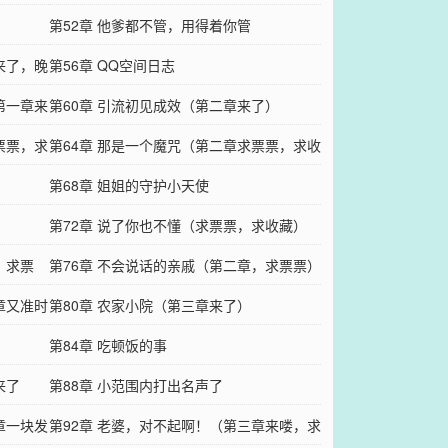
第52章 他爹都不管，用得着你管
来了，晚
第56章 QQ空间日志
第一章来
第60章 引流初见成效（第二章来了）
票票，求
第64章 那是一个魔咒（第二章求票票，求收
藏！）
第68章 姐姐的守护小天使
第72章 说了你也不懂（求票票，求收藏）
，求票
第76章 不会说话的亲戚（第二章，求票票）
章又准时
第80章 农家小院（第三章来了）
第84章 吃顿饭的事
来了
第88章 小范围内打出名声了
章一块发
第92章 老婆，对不起啊！（第三章来喽，求