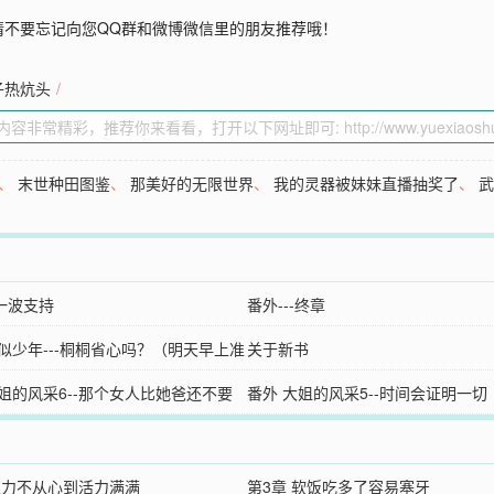
请不要忘记向您QQ群和微博微信里的朋友推荐哦！
子热炕头
/
、
末世种田图鉴
、
那美好的无限世界
、
我的灵器被妹妹直播抽奖了
、
一波支持
番外---终章
恰似少年---桐桐省心吗？（明天早上准
关于新书
新书）
大姐的风采6--那个女人比她爸还不要
番外 大姐的风采5--时间会证明一切（
安）
字）
从力不从心到活力满满
第3章 软饭吃多了容易塞牙