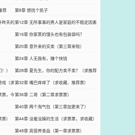
推荐
第8章 想找个凯子
补昨天的
第12章 无所事事的男人是家庭的不稳定因素
第16章 你家蒸的馒头也有包装袋吗？
第20章 意外来的买卖（第三章来啦）
第24章 人无我有，赚个快钱
们！）
第28章 夏先生，你的配方卖不卖？（求推荐
游戏（求
票、月票）
第32章 嘴巴痒痒了（求收藏、推荐票）
票票，今
第36章 二哥（第二章求票票）
）
第40章 两个淘气包（第三章加更来了）
票票）
第44章 没羞没躁的生活（求票票，求收藏）
第48章 高营养食品（第一章求票票）