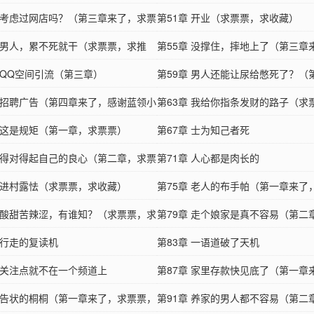
章 考虑过网店吗？（第三章来了，求票
第51章 开业（求票票，求收藏）
章 男人，累不死就干（求票票，求推
第55章 没撑住，摔地上了（第三章
章 QQ空间引流（第三章）
了点，抱歉！）
第59章 男人还能让尿给憋死了？（
章 招聘广告（第四章来了，感谢蓝领小
了）
第63章 我给你指条发财的路子（求
）
章 这是规矩（第一章，求票票）
收藏）
第67章 士为知己者死
章 得对得起自己的良心（第二章，求票
第71章 人心都是肉长的
章 进村露怯（求票票，求收藏）
第75章 老人的布手帕（第一章来了
章 酸甜苦辣涩，有谁知？（求票票，求
票）
第79章 走个娘家是真不容易（第二
）
 行走的复读机
来了）
第83章 一语道破了天机
章 关注点就不在一个频道上
第87章 家里存款快见底了（第一章
章 告状的桐桐（第一章来了，求票票，
^_^）
第91章 养家的男人都不容易（第二