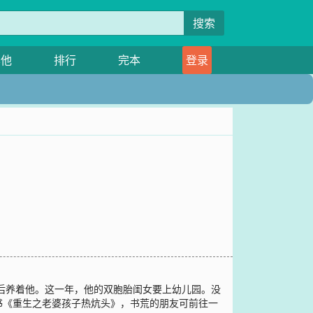
搜索
其他
排行
完本
登录
以后养着他。这一年，他的双胞胎闺女要上幼儿园。没
字老书《重生之老婆孩子热炕头》，书荒的朋友可前往一