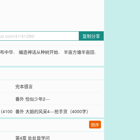
复制分享
武布中华
、
编造神话从种树开始
、
半亩方塘半亩田
、
完本感言
番外 恰似少年2---
4100
番外 大姐的风采4---抢手货（4000字）
倒序
第4章 处处皆学问