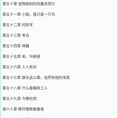
第五十章 宠物级别的风魔龙而已
第五十一章 小姐，我只是一只鸟
第五十二章 村防军
第五十三章 考古
第五十四章 神器
第五十五章 来，叫爸爸
第五十六章 人人有份
第五十七章 族长这么做，自然有他的深意
第五十八章 什么是搬砖工人
第五十九章 今晚吃肉
第六十章 睁开眼睛看着我