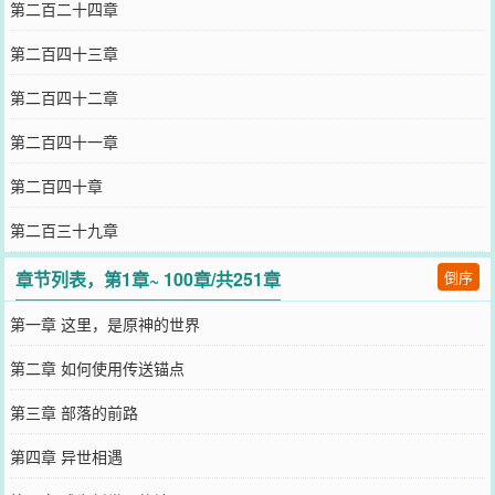
第二百二十四章
第二百四十三章
第二百四十二章
第二百四十一章
第二百四十章
第二百三十九章
章节列表，第1章~ 100章/共251章
倒序
第一章 这里，是原神的世界
第二章 如何使用传送锚点
第三章 部落的前路
第四章 异世相遇