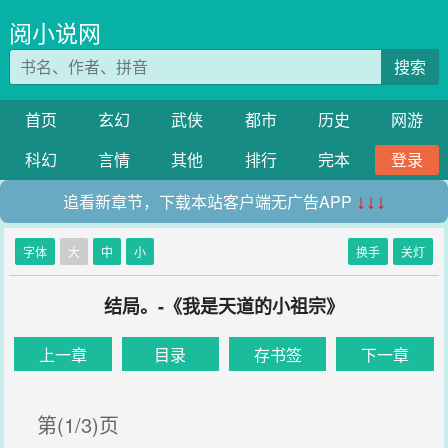
阅小说网
搜索
首页
玄幻
武侠
都市
历史
网游
科幻
言情
其他
排行
完本
登录
追看新章节，下载本站客户端无广告APP
↓↓↓
字体
大
中
小
换手
关灯
结局。-《我是天道的小祖宗》
上一章
目录
存书签
下一章
第(1/3)页