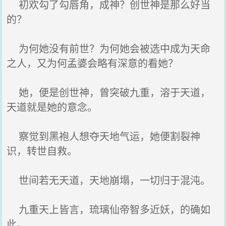
初欢勾了勾唇角，成神？创世神是那么好当
的？
为何她没有前世？为何她会被选中成为天命
之人，又为何孟婆会略有深意的看她？
她，便是创世神，曾突破九重，溶于天道，
天道就是她的意念。
察觉到黑袍人想夺天地气运，她便割裂神
识，转世自救。
世间若无天道，天地崩塌，一切归于混沌。
九重天上皆言，琉璃仙帝智多近妖，的确如
此。