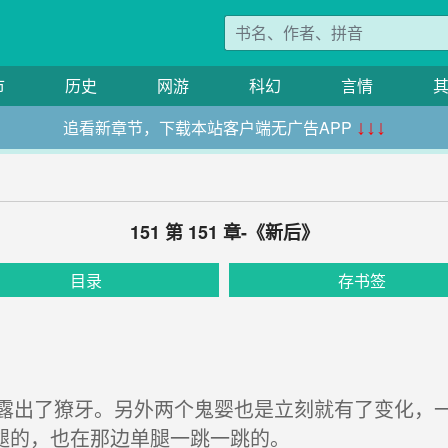
市
历史
网游
科幻
言情
追看新章节，下载本站客户端无广告APP
↓↓↓
151 第 151 章-《新后》
目录
存书签
出了獠牙。另外两个鬼婴也是立刻就有了变化，一
腿的，也在那边单腿一跳一跳的。