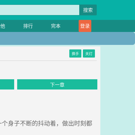
搜索
其他
排行
完本
登录
换手
关灯
下一章
个身子不断的抖动着，做出时刻都