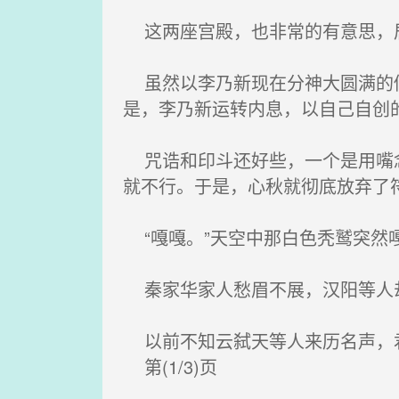
这两座宫殿，也非常的有意思，居
虽然以李乃新现在分神大圆满的修
是，李乃新运转内息，以自己自创
咒诰和印斗还好些，一个是用嘴念的
就不行。于是，心秋就彻底放弃了
“嘎嘎。”天空中那白色秃鹫突然
秦家华家人愁眉不展，汉阳等人却
以前不知云弑天等人来历名声，君
第(1/3)页