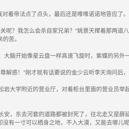
我对着帝法点了点头，最后还是唯唯诺诺地答应了。
关呢？我怎么会杀自家兄弟？”姚景天撵着那两道
来的苦。
大脑开始像星云盘一样高速飞旋时，紫蝶的另外一
尊解惑！”刚才就有话要说的金少云听李天询问后，
岩大学附近的营业厅，对着柜台里面的营业员举起
安，东去河套的道路都被封死了，往北走又是薛延
却没有一寸可以栖身之地，不入大漠，又能去哪儿