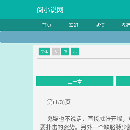
阅小说网
首页
玄幻
武侠
都
字体
大
中
小
上一章
第(1/3)页
鬼婴也不说话，直接就张开嘴，露
要扑击的姿势。另外一个缺胳膊少