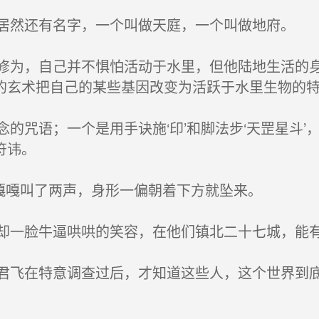
然还有名字，一个叫做天庭，一个叫做地府。
为，自己并不惧怕活动于水里，但他陆地生活的身
的玄术把自己的某些基因改变为活跃于水里生物的
咒语；一个是用手诀施‘印’和脚法步‘天罡星斗’
符讳。
嘎嘎叫了两声，身形一偏朝着下方就坠来。
一脸牛逼哄哄的笑容，在他们镇北二十七城，能
飞在特意调查过后，才知道这些人，这个世界到