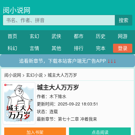
阅小说网
搜索
首页
玄幻
武侠
都市
历史
网游
科幻
言情
其他
排行
完本
登录
追看新章节，下载本站客户端无广告APP
↓↓↓
阅小说网
>
玄幻小说
> 城主大人万万岁
城主大人万万岁
作者：
木下雉水
更新时间：2025-09-22 18:03:51
状态：连载
最新章节：
第七十二章 冲着我来
加入书架
点击阅读