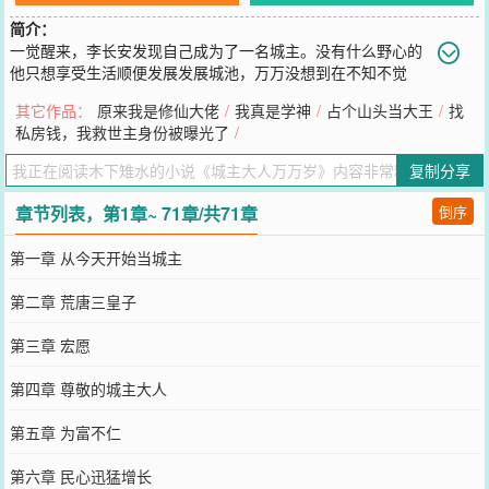
简介：
一觉醒来，李长安发现自己成为了一名城主。没有什么野心的
他只想享受生活顺便发展发展城池，万万没想到在不知不觉
间，城池里住进了一个又一个大佬。刁蛮公主：这里的美食真好吃，
其它作品：
原来我是修仙大佬
/
我真是学神
/
占个山头当大王
/
找
我不走了。霸气女帝：这里是最幸福的城池，如果可以，我愿意用整
私房钱，我救世主身份被曝光了
/
个国家来换。无敌女武神：这里的床好软，以后我就睡这里了。天下
第一剑客：这柄剑就是我的命，给我一壶酒，它就是你的！天下第一
复制分享
杀手：请问这里需要看大门的吗？本书又名：《佛系治城，却成了天
下第一》，《咸鱼城主的幸福生活》、《我只想安静的做一名城主》
章节列表，第1章~ 71章/共71章
倒序
……
您要是觉得《
城主大人万万岁
》还不错的话请不要忘记向您QQ群和微
第一章 从今天开始当城主
博微信里的朋友推荐哦！
第二章 荒唐三皇子
第三章 宏愿
第四章 尊敬的城主大人
第五章 为富不仁
第六章 民心迅猛增长