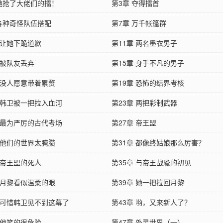
 她抢了大佬们的擂！
第3章 夺得擂首
 各种奇怪队伍搭配
第7章 万千帐篷群
 让她下跪道歉
第11章 两名墨衣男子
 被队友丢弃
第15章 身手不凡的男子
章 没人愿意带着累赘
第19章 恐怖的结界考核
章 韩卫被一把拉入血河
第23章 两把彩制武器
章 最为严厉的古代考场
第27章 帝王盟
章 他们的世界太腌臜
第31章 都像终姑娘那么厉害？
 帝王盟的死人
第35章 与帝王战魇的初见
章 月黎看似温柔的眼
第39章 她一把拉回月黎
章 可惜韩卫见不到这幕了
第43章 哟，又来新人了？
 他笑的很危险
第47章 外灵世界（一）