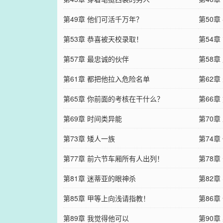
第49章 他们可活千万年？
第50
第53章 恭喜被天校录取！
第54章
第57章 最忠诚的伙伴
第58
第61章 都把他拉入危险名单
第62章
第65章 你前面的考核在干什么？
第66
第69章 时间类异能
第70章
第73章 矮人一族
第74章
第77章 前六节车厢所有人出列！
第78章
第81章 迷蒂亚的眼神杀
第82
第85章 甲等上向浅请指教！
第86
第89章 我觉得他可以
第90