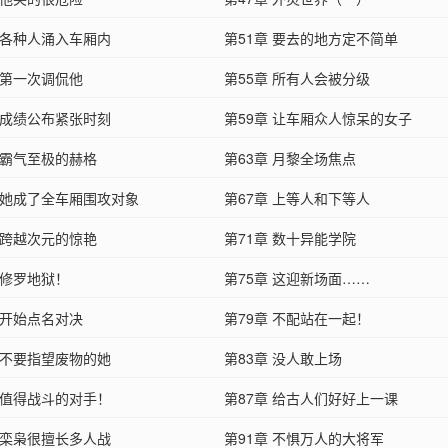
章 各种人涌入车厢内
第51章 要去的地方定不简单
 第一次调侃他
第55章 所有人会被分级
章 成绩公布紧张时刻
第59章 让车厢众人惊呆的女子
 霸气至极的赫格
第63章 月黎全场焦点
章 她成了全车厢围攻对象
第67章 上等人和下等人
 跨越次元的惊艳
第71章 数十异能学院
 修罗地狱！
第75章 这迎新场面……
 开始点名对决
第79章 不配站在一起！
章 不要指望废物的她
第83章 没人敢上场
章 值得战斗的对手！
第87章 给古人们好好上一课
章 栾枭很擅长多人战
第91章 不惧万人的大将军