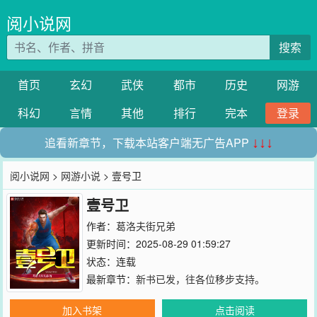
阅小说网
搜索
首页
玄幻
武侠
都市
历史
网游
科幻
言情
其他
排行
完本
登录
追看新章节，下载本站客户端无广告APP
↓↓↓
阅小说网
>
网游小说
> 壹号卫
壹号卫
作者：
葛洛夫街兄弟
更新时间：2025-08-29 01:59:27
状态：连载
最新章节：
新书已发，往各位移步支持。
加入书架
点击阅读