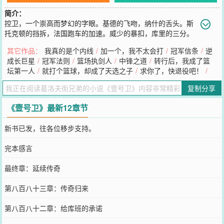
简介：
控卫，一个崇高而梦幻的字眼。基德的飞吻，纳什的舌头。斯
托克顿的挡拆，法国跑车的加速。威少的暴扣，库里的三分。
现在，来自中国的亦阳，即将在这群人当中，创造一个属于自己的控
其它作品：
我真的是个内线
/
加一个，我不太会打
/
冠军信条
/
逆
卫时代！
成长巨星
/
冠军法则
/
篮场执剑人
/
中锋之道
/
转行后，我成了篮
您要是觉得《
壹号卫
》还不错的话请不要忘记向您QQ群和微博微信里
坛第一人
/
就打个篮球，却成了天选之子
/
求你了，快退役吧！
/
的朋友推荐哦！
复制分享
《壹号卫》最新12章节
新书已发，往各位移步支持。
完本感言
最终章：延续传奇
第八百八十三章：传奇归来
第八百八十二章：给库班的承诺